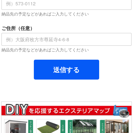
連
絡
納品先の予定などがあればご入力してください
先
電
話
ご住所（任意）
番
号
フ
リ
納品先の予定などがあればご入力してください
ガ
ナ
送信する