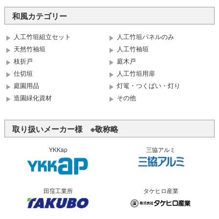
和風カテゴリー
人工竹垣組立セット
人工竹垣パネルのみ
天然竹袖垣
人工竹袖垣
枝折戸
庭木戸
仕切垣
人工竹垣用扉
庭園用品
灯篭・つくばい・灯り
造園緑化資材
その他
取り扱いメーカー様 ※敬称略
YKKap
三協アルミ
田窪工業所
タケヒロ産業