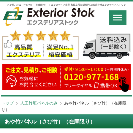
あや竹パネル（さび竹）（在庫限り） ｜ エクステリア商品 和風庭園資材専門店|株式会社エクステリアストック
トップ
>
人工竹垣パネルのみ
>
あや竹パネル（さび竹）（在庫限
り）
あや竹パネル（さび竹）（在庫限り）