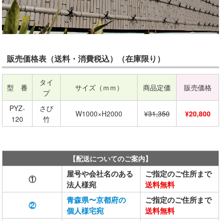
販売価格表（送料・消費税込）（在庫限り）
タイ
型 番
サイズ（ｍｍ）
商品定価
販売価格
プ
PYZ-
さび
W1000×H2000
¥31,350
¥20,800
120
竹
【配送についてのご案内】
屋号や会社名のある
ご指定のご住所まで
①
法人様宛
送料無料
青森県〜京都府の
ご指定のご住所まで
②
個人様宅宛
送料無料