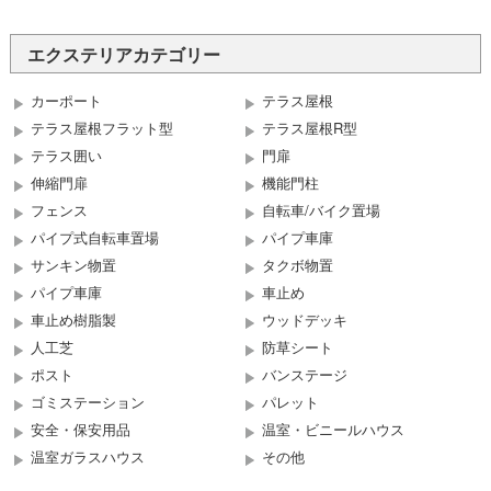
エクステリアカテゴリー
カーポート
テラス屋根
テラス屋根フラット型
テラス屋根R型
テラス囲い
門扉
伸縮門扉
機能門柱
フェンス
自転車/バイク置場
パイプ式自転車置場
パイプ車庫
サンキン物置
タクボ物置
パイプ車庫
車止め
車止め樹脂製
ウッドデッキ
人工芝
防草シート
ポスト
バンステージ
ゴミステーション
パレット
安全・保安用品
温室・ビニールハウス
温室ガラスハウス
その他