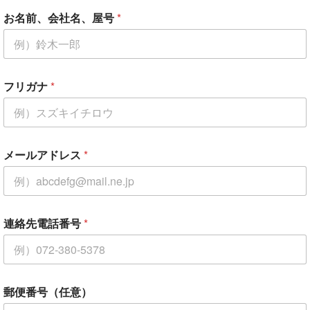
お名前、会社名、屋号
*
フリガナ
*
メールアドレス
*
郵
連絡先電話番号
*
便
番
号
（
任
意
郵便番号（任意）
）