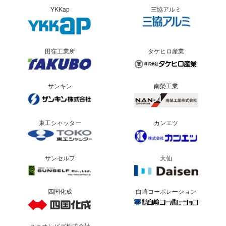
YKKap
三協アルミ
田窪工業所
タケヒロ産業
サンキン
南榮工業
東工シャッター
カンエツ
サンセルフ
大仙
四国化成
白崎コーポレーション
ユニオンビズ株式会社