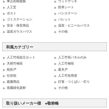
車止め樹脂製
ウッドデッキ
人工芝
防草シート
ポスト
バンステージ
ゴミステーション
パレット
安全・保安用品
温室・ビニールハウス
温室ガラスハウス
その他
和風カテゴリー
人工竹垣組立セット
人工竹垣パネルのみ
天然竹袖垣
人工竹袖垣
枝折戸
庭木戸
仕切垣
人工竹垣用扉
庭園用品
灯篭・つくばい・灯り
造園緑化資材
その他
取り扱いメーカー様 ※敬称略