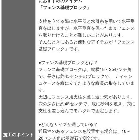
におすすめのアイテム
「フェンス基礎ブロック」
支柱を立てる際に水平器と水引糸を用いて水平垂
直を出しますが、水平垂直を保ったままフェンス
を取り付けることが難しいことがあります。
そんなときにあると便利なアイテムが「フェンス
基礎ブロック」です。
●フェンス基礎ブロックとは？
フェンス基礎ブロックは、縦横18～25センチ角
で、長さは約45センチのブロックで、 ティッシ
ュケースを縦に立てたような縦長の形をしていま
す。
天辺にフェンス用支柱を差し込む穴があります。
穴の深さは約45センチで、底に砂利を敷き、穴に
支柱を差し込んでモルタルで固定します。
●どんなサイズが適している？
通風性のあるフェンスを設置する場合は、18～
施工のポイント
20センチ角の基礎石でOKです。