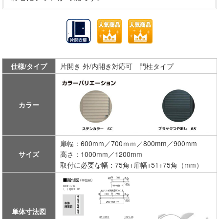
仕様/タイプ
片開き 外/内開き対応可 門柱タイプ
カラー
扉幅：600mm／700ｍｍ／800mm／900mm
サイズ
高さ：1000mm／1200mm
取付に必要な幅：75角+扉幅+51+75角（mm）
単体寸法図