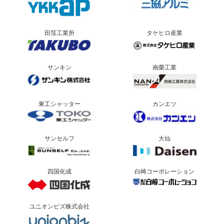
田窪工業所
タケヒロ産業
サンキン
南榮工業
東工シャッター
カンエツ
サンセルフ
大仙
四国化成
白崎コーポレーション
ユニオンビズ株式会社