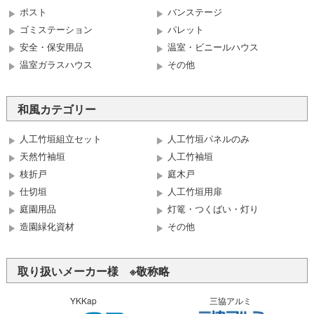
ポスト
バンステージ
ゴミステーション
パレット
安全・保安用品
温室・ビニールハウス
温室ガラスハウス
その他
和風カテゴリー
人工竹垣組立セット
人工竹垣パネルのみ
天然竹袖垣
人工竹袖垣
枝折戸
庭木戸
仕切垣
人工竹垣用扉
庭園用品
灯篭・つくばい・灯り
造園緑化資材
その他
取り扱いメーカー様 ※敬称略
YKKap
三協アルミ