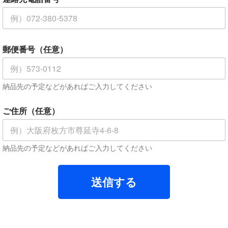
お
郵便番号（任意）
名
前
、
会
納品先の予定などがあればご入力してください
社
名
、
ご住所（任意）
屋
号
内
容
納品先の予定などがあればご入力してください
*
送信する