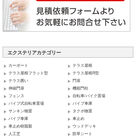
エクステリアカテゴリー
カーポート
テラス屋根
テラス屋根フラット型
テラス屋根R型
テラス囲い
門扉
伸縮門扉
機能門柱
フェンス
自転車/バイク置場
パイプ式自転車置場
パイプ車庫
サンキン物置
タクボ物置
パイプ車庫
車止め
車止め樹脂製
ウッドデッキ
人工芝
防草シート