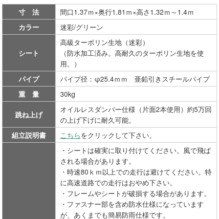
寸 法
間口1.37ｍ×奥行1.81ｍ×高さ1.32ｍ～1.4ｍ
カラー
迷彩/グリーン
高級ターポリン生地（迷彩）
シート
（防水加工済み。高耐久のターポリン生地を使
用。）
パイプ
パイプ径：φ25.4ｍｍ 亜鉛引きスチールパイプ
重 量
30kg
オイルレスダンパー仕様（片面2本使用）約5万回
跳ね上げ
の上げ下げに耐久可能。
組立説明書
こちら
をクリックして下さい。
・シートは確実に取り付けてください。風で飛ば
される場合があります。
・時速80ｋｍ以上での走行は避けてください。特
に高速道路での走行はおやめ下さい。
・フレームやシートが破損する場合があります。
・ファスナー部を含め防水仕様になっています
が、あくまでも簡易防雨仕様です。