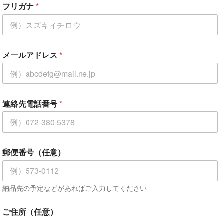
フリガナ
*
郵
便
番
号
（
任
メールアドレス
*
意
）
メ
ー
ル
連絡先電話番号
*
ア
ド
レ
ス
郵便番号（任意）
納品先の予定などがあればご入力してください
ご住所（任意）