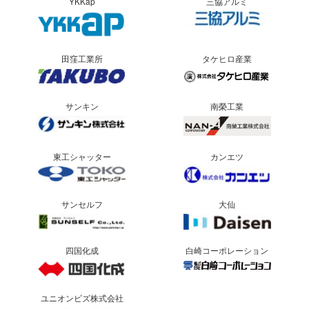
YKKap
三協アルミ
田窪工業所
タケヒロ産業
サンキン
南榮工業
東工シャッター
カンエツ
サンセルフ
大仙
四国化成
白崎コーポレーション
ユニオンビズ株式会社