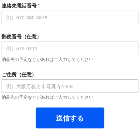
お
連絡先電話番号
*
名
前
、
会
社
名
郵便番号（任意）
、
屋
号
納品先の予定などがあればご入力してください
*
連
絡
ご住所（任意）
先
電
話
番
納品先の予定などがあればご入力してください
号
送信する