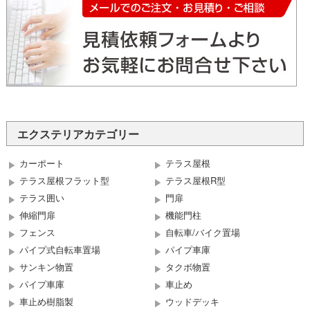
エクステリアカテゴリー
カーポート
テラス屋根
テラス屋根フラット型
テラス屋根R型
テラス囲い
門扉
伸縮門扉
機能門柱
フェンス
自転車/バイク置場
パイプ式自転車置場
パイプ車庫
サンキン物置
タクボ物置
パイプ車庫
車止め
車止め樹脂製
ウッドデッキ