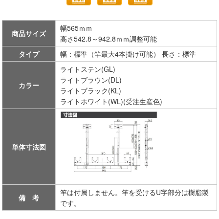
幅565ｍｍ
商品サイズ
高さ542.8～942.8ｍｍ調整可能
タイプ
幅：標準（竿最大4本掛け可能） 長さ：標準
ライトステン(GL)
ライトブラウン(DL)
カラー
ライトブラック(KL)
ライトホワイト(WL)(受注生産色)
単体寸法図
竿は付属しません。竿を受けるU字部分は樹脂製
備 考
です。