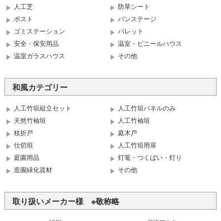
人工芝
防草シート
ポスト
バンステージ
ゴミステーション
パレット
安全・保安用品
温室・ビニールハウス
温室ガラスハウス
その他
和風カテゴリー
人工竹垣組立セット
人工竹垣パネルのみ
天然竹袖垣
人工竹袖垣
枝折戸
庭木戸
仕切垣
人工竹垣用扉
庭園用品
灯篭・つくばい・灯り
造園緑化資材
その他
取り扱いメーカー様 ※敬称略