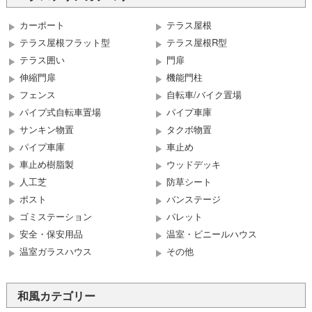
カーポート
テラス屋根
テラス屋根フラット型
テラス屋根R型
テラス囲い
門扉
伸縮門扉
機能門柱
フェンス
自転車/バイク置場
パイプ式自転車置場
パイプ車庫
サンキン物置
タクボ物置
パイプ車庫
車止め
車止め樹脂製
ウッドデッキ
人工芝
防草シート
ポスト
バンステージ
ゴミステーション
パレット
安全・保安用品
温室・ビニールハウス
温室ガラスハウス
その他
和風カテゴリー