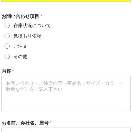
お問い合わせ項目
*
在庫状況について
見積もり依頼
ご注文
その他
*
内容
*
*
郵
便
番
号
（
任
意
）
お名前、会社名、屋号
*