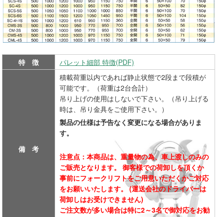
特 徴
パレット細部 特徴(PDF)
積載荷重以内であれば静止状態で2段まで段積が
可能です。（荷重は2台合計）
吊り上げの使用はしないで下さい。（吊り上げる
時は、吊り金具をご使用下さい。）
製品の仕様は予告なく変更になる場合がありま
す。
備 考
注意点：本商品は、重量物の為、車上渡しのみの
ご販売となります。 御客様での荷卸しを頂くか
事前にフォークリフトをご用意いただくかご対応
をお願いいたします。 (運送会社のドライバーは
荷卸しはお受けできません)
ご注文数が多い場合は特に2～3名で御対応をお勧