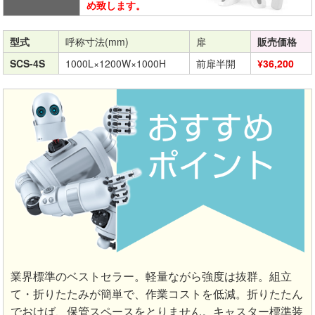
め致します。
型式
呼称寸法(mm)
扉
販売価格
SCS-4S
1000L×1200W×1000H
前扉半開
¥36,200
業界標準のベストセラー。軽量ながら強度は抜群。組立
て・折りたたみが簡単で、作業コストを低減。折りたたん
でおけば、保管スペースをとりません。キャスター標準装