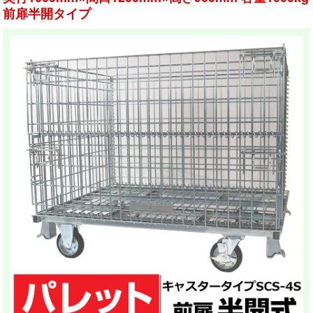
前扉半開タイプ