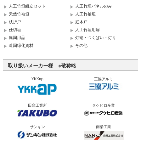
人工竹垣組立セット
人工竹垣パネルのみ
天然竹袖垣
人工竹袖垣
枝折戸
庭木戸
仕切垣
人工竹垣用扉
庭園用品
灯篭・つくばい・灯り
造園緑化資材
その他
取り扱いメーカー様 ※敬称略
YKKap
三協アルミ
田窪工業所
タケヒロ産業
サンキン
南榮工業