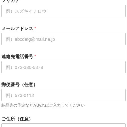
フリガナ
*
*
メールアドレス
*
郵
便
番
号
（
任
連絡先電話番号
*
意
）
お
名
前
郵便番号（任意）
、
会
社
名
納品先の予定などがあればご入力してください
、
屋
ご住所（任意）
号