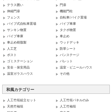
テラス囲い
門扉
伸縮門扉
機能門柱
フェンス
自転車/バイク置場
パイプ式自転車置場
パイプ車庫
サンキン物置
タクボ物置
パイプ車庫
車止め
車止め樹脂製
ウッドデッキ
人工芝
防草シート
ポスト
バンステージ
ゴミステーション
パレット
安全・保安用品
温室・ビニールハウス
温室ガラスハウス
その他
和風カテゴリー
人工竹垣組立セット
人工竹垣パネルのみ
天然竹袖垣
人工竹袖垣