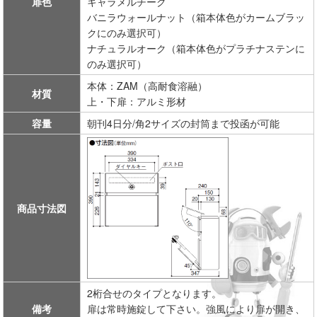
扉色
キャラメルチーク
バニラウォールナット（箱本体色がカームブラッ
クにのみ選択可）
ナチュラルオーク（箱本体色がプラチナステンに
のみ選択可）
本体：ZAM（高耐食溶融）
材質
上・下扉：アルミ形材
容量
朝刊4日分/角2サイズの封筒まで投函が可能
商品寸法図
2桁合せのタイプとなります。
備考
扉は常時施錠して下さい。強風により扉が開き、