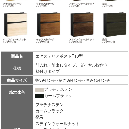
商品名
エクステリアポストT10型
前入れ・前出しタイプ、ダイヤル錠付き
仕様
壁付けタイプ
商品サイズ
幅39センチ×高さ39センチ×厚み15センチ
プラチナステン
箱本体色
カームブラック
プラチナステン
カームブラック
桑炭
ステインウォールナット