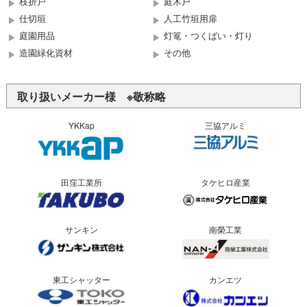
枝折戸
庭木戸
仕切垣
人工竹垣用扉
庭園用品
灯篭・つくばい・灯り
造園緑化資材
その他
取り扱いメーカー様 ※敬称略
YKKap
三協アルミ
田窪工業所
タケヒロ産業
サンキン
南榮工業
東工シャッター
カンエツ