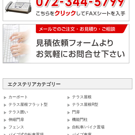
エクステリアカテゴリー
カーポート
テラス屋根
テラス屋根フラット型
テラス屋根R型
テラス囲い
門扉
伸縮門扉
機能門柱
フェンス
自転車/バイク置場
パイプ式自転車置場
パイプ車庫