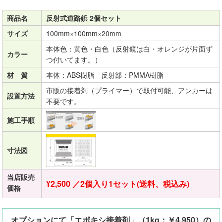
商品名
反射式道路鋲 2個セット
サイズ
100mm×100mm×20mm
本体色：黄色・白色（反射鏡は白・オレンジが片面ず
カラー
つ付いてます。）
材 質
本体：ABS樹脂 反射部：PMMA樹脂
市販の接着剤（プライマー）で取付可能、アンカーは
設置方法
不要です。
施工手順
寸法図
当店販売
¥2,500 ／2個入り1セット(送料、税込み)
価格
オプションにて「エポキシ接着剤」（1kg：￥4,950）の