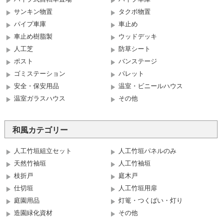
サンキン物置
タクボ物置
パイプ車庫
車止め
車止め樹脂製
ウッドデッキ
人工芝
防草シート
ポスト
バンステージ
ゴミステーション
パレット
安全・保安用品
温室・ビニールハウス
温室ガラスハウス
その他
和風カテゴリー
人工竹垣組立セット
人工竹垣パネルのみ
天然竹袖垣
人工竹袖垣
枝折戸
庭木戸
仕切垣
人工竹垣用扉
庭園用品
灯篭・つくばい・灯り
造園緑化資材
その他