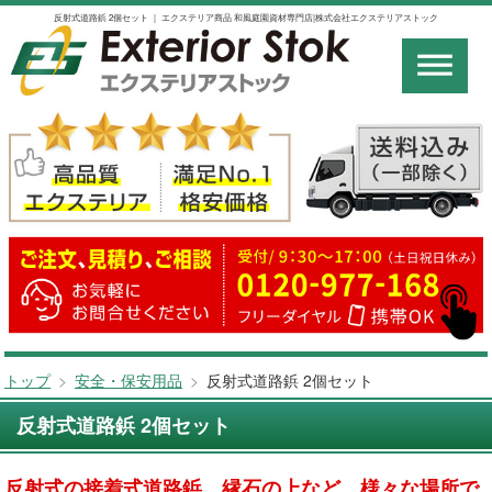
反射式道路鋲 2個セット ｜ エクステリア商品 和風庭園資材専門店|株式会社エクステリアストック
トップ
>
安全・保安用品
>
反射式道路鋲 2個セット
反射式道路鋲 2個セット
反射式の接着式道路鋲。縁石の上など、様々な場所で