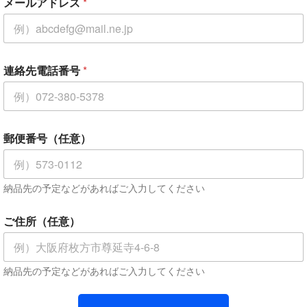
メールアドレス
*
連絡先電話番号
*
お
郵便番号（任意）
問
い
合
わ
納品先の予定などがあればご入力してください
せ
項
目
ご住所（任意）
*
お
問
い
納品先の予定などがあればご入力してください
合
わ