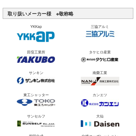
取り扱いメーカー様 ※敬称略
YKKap
三協アルミ
田窪工業所
タケヒロ産業
サンキン
南榮工業
東工シャッター
カンエツ
サンセルフ
大仙
四国化成
白崎コーポレーション