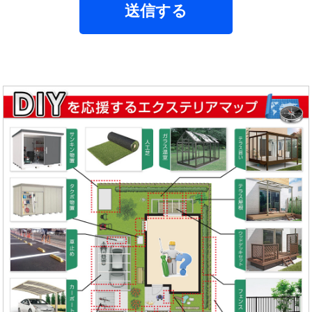
せ
送信する
項
目