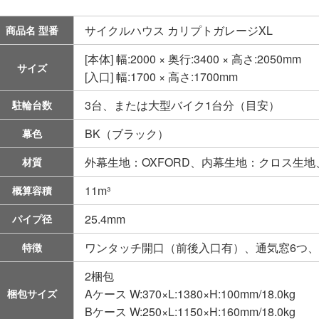
サイクルハウス カリプトガレージXL
商品名 型番
[本体] 幅:2000 × 奥行:3400 × 高さ:2050mm
サイズ
[入口] 幅:1700 × 高さ:1700mm
3台、または大型バイク1台分（目安）
駐輪台数
BK（ブラック）
幕色
外幕生地：OXFORD、内幕生地：クロス生
材質
11m³
概算容積
25.4mm
パイプ径
ワンタッチ開口（前後入口有）、通気窓6つ
特徴
2梱包
Aケース W:370×L:1380×H:100mm/18.0kg
梱包サイズ
Bケース W:250×L:1150×H:160mm/18.0kg