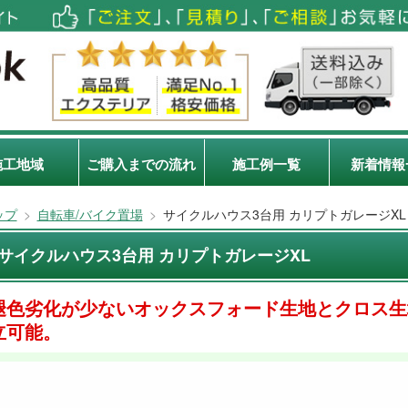
施工地域
ご購入までの流れ
施工例一覧
新着情報
ップ
>
自転車/バイク置場
>
サイクルハウス3台用 カリプトガレージXL
サイクルハウス3台用 カリプトガレージXL
褪色劣化が少ないオックスフォード生地とクロス生
立可能。