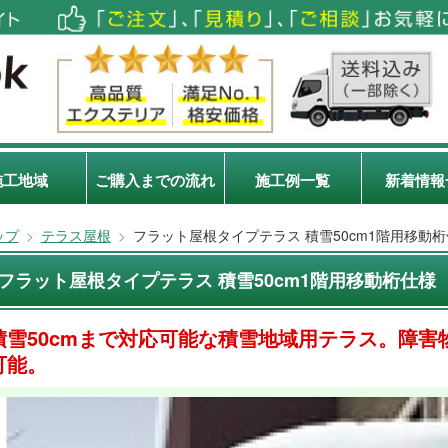
施工地域
ご購入までの流れ
施工例一覧
新着情報
ップ
>
テラス屋根
>
フラット屋根タイプテラス 積雪50cm1階用移動
フラット屋根タイプテラス 積雪50cm1階用移動桁仕様
積雪50cmまで対応可能な積雪地域用テラス。障
可能。