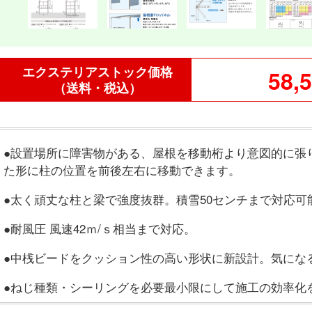
エクステリアストック価格
58,
（送料・税込）
●設置場所に障害物がある、屋根を移動桁より意図的に張
た形に柱の位置を前後左右に移動できます。
●太く頑丈な柱と梁で強度抜群。積雪50センチまで対応可
●耐風圧 風速42ｍ/ｓ相当まで対応。
●中桟ビードをクッション性の高い形状に新設計。気にな
●ねじ種類・シーリングを必要最小限にして施工の効率化