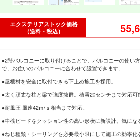
エクステリアストック価格
55,
（送料・税込）
●2階バルコニーに取り付けることで、バルコニーの使い
で、お住いのバルコニーに合わせて設置できます。
●屋根材を安全に取付できる下止め施工を採用。
●太く頑丈な柱と梁で強度抜群。積雪20センチまで対応可
●耐風圧 風速42ｍ/ｓ相当まで対応。
●中桟ビードをクッション性の高い形状に新設計。気にな
●ねじ種類・シーリングを必要最小限にして施工の効率化