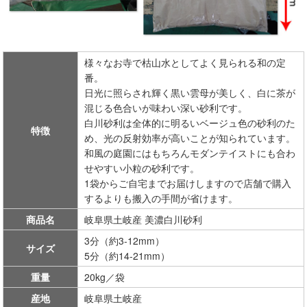
様々なお寺で枯山水としてよく見られる和の定
番。
日光に照らされ輝く黒い雲母が美しく、白に茶が
混じる色合いが味わい深い砂利です。
白川砂利は全体的に明るいベージュ色の砂利のた
特徴
め、光の反射効率が高いことが知られています。
和風の庭園にはもちろんモダンテイストにも合わ
せやすい小粒の砂利です。
1袋からご自宅までお届けしますので店舗で購入
するよりも搬入の手間が省けます。
商品名
岐阜県土岐産 美濃白川砂利
3分（約3-12mm）
サイズ
5分（約14-21mm）
重量
20kg／袋
産地
岐阜県土岐産