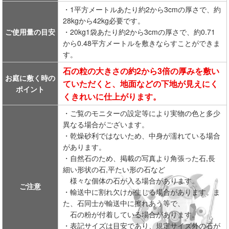
・1平方メートルあたり約2から3cmの厚さで、約
28kgから42kg必要です。
ご使用量の目安
・20kg1袋あたり約2から3cmの厚さで、約0.71
から0.48平方メートルを敷きならすことができま
す。
石の粒の大きさの約2から3倍の厚みを敷い
お庭に敷く時の
ていただくと、地面などの下地が見えにく
ポイント
くきれいに仕上がります。
・ご覧のモニターの設定等により実物の色と多少
異なる場合がございます。
・乾燥砂利ではないため、中身が濡れている場合
があります。
・自然石のため、掲載の写真より角張った石,長
細い形状の石,平たい形の石など
様々な個体の石が入る場合があります。
ご注意
・輸送中に割れ欠けが生じる場合があります。ま
た、石同士が輸送中に擦れあう等で、
石の粉が付着している場合があります。
・表記サイズは目安であり、規定サイズ外の石が