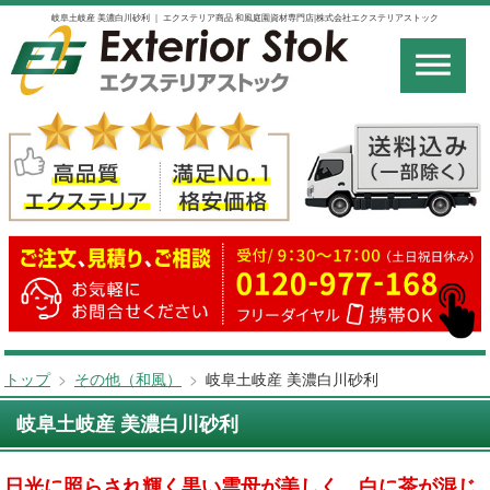
岐阜土岐産 美濃白川砂利 ｜ エクステリア商品 和風庭園資材専門店|株式会社エクステリアストック
トップ
>
その他（和風）
>
岐阜土岐産 美濃白川砂利
岐阜土岐産 美濃白川砂利
日光に照らされ輝く黒い雲母が美しく、白に茶が混じ