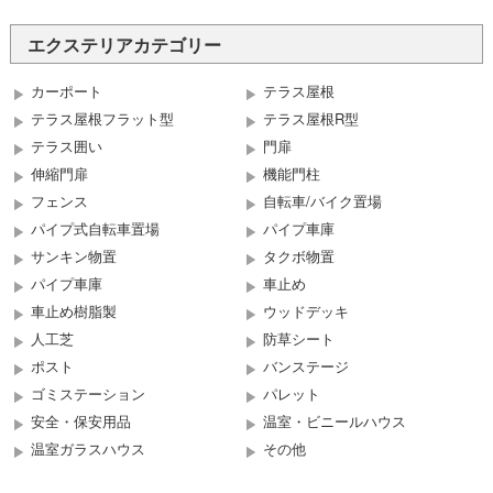
エクステリアカテゴリー
カーポート
テラス屋根
テラス屋根フラット型
テラス屋根R型
テラス囲い
門扉
伸縮門扉
機能門柱
フェンス
自転車/バイク置場
パイプ式自転車置場
パイプ車庫
サンキン物置
タクボ物置
パイプ車庫
車止め
車止め樹脂製
ウッドデッキ
人工芝
防草シート
ポスト
バンステージ
ゴミステーション
パレット
安全・保安用品
温室・ビニールハウス
温室ガラスハウス
その他