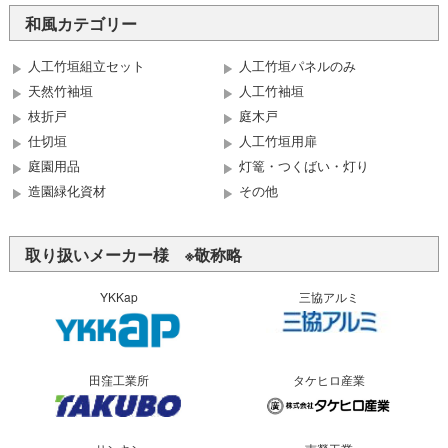
和風カテゴリー
人工竹垣組立セット
人工竹垣パネルのみ
天然竹袖垣
人工竹袖垣
枝折戸
庭木戸
仕切垣
人工竹垣用扉
庭園用品
灯篭・つくばい・灯り
造園緑化資材
その他
取り扱いメーカー様 ※敬称略
YKKap
三協アルミ
田窪工業所
タケヒロ産業