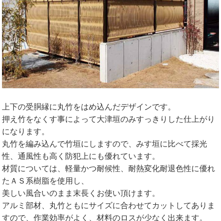
上下の受胴縁に丸竹をはめ込んだデザインです。
押え竹をなくす事によって大津垣のみすっきりした仕上がり
になります。
丸竹を編み込んで竹垣にしますので、みす垣に比べて採光
性、通風性も高く防犯上にも優れています。
材質については、軽量かつ耐候性、耐熱変化耐退色性に優れ
たＡＳ系樹脂を使用し、
美しい風合いのまま末長くお使い頂けます。
アルミ部材、丸竹ともにサイズに合わせてカットしてありま
すので、作業効率がよく、材料のロスが少なく出来ます。