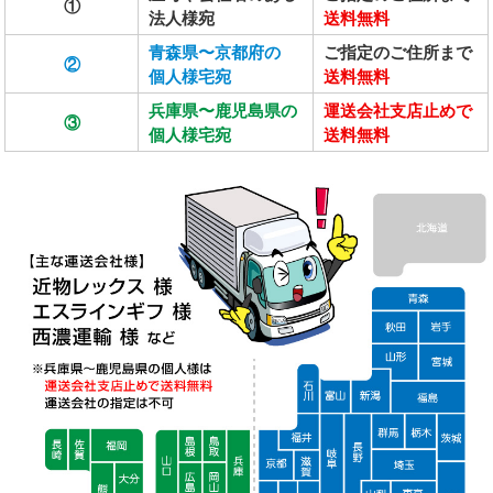
①
法人様宛
送料無料
青森県〜京都府の
ご指定のご住所まで
②
個人様宅宛
送料無料
兵庫県〜鹿児島県の
運送会社支店止めで
③
個人様宅宛
送料無料