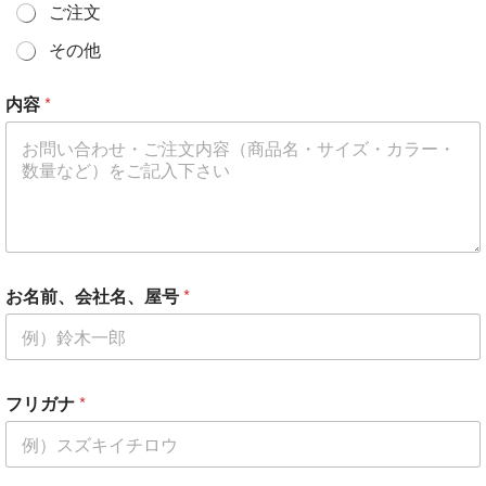
ご注文
その他
*
内容
*
*
郵
便
番
号
（
任
意
）
お名前、会社名、屋号
*
フリガナ
*