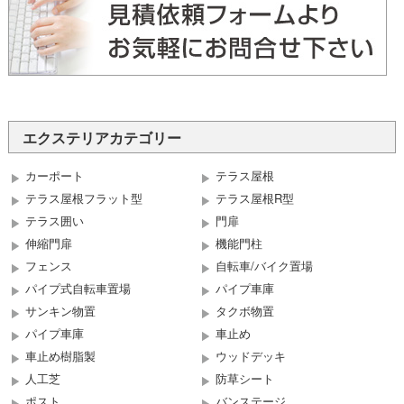
エクステリアカテゴリー
カーポート
テラス屋根
テラス屋根フラット型
テラス屋根R型
テラス囲い
門扉
伸縮門扉
機能門柱
フェンス
自転車/バイク置場
パイプ式自転車置場
パイプ車庫
サンキン物置
タクボ物置
パイプ車庫
車止め
車止め樹脂製
ウッドデッキ
人工芝
防草シート
ポスト
バンステージ