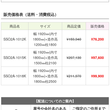
販売価格表（送料・消費税込）
商品名
サイズ
商品定価
販売価格
幅 1920㎜(内寸
SSO2A-1012K
1800㎜)×造作高
¥159,940
¥76,200
1200㎜柱1800
幅 1920㎜(内寸
SSO2A-1015K
1800㎜)×造作高
¥207,130
¥97,600
1500㎜柱2100
幅 1920㎜(内寸
SSO2A-1018K
1800㎜)×造作高
¥211,970
¥99,900
1800㎜柱2500
【配送についてのご案内】
屋号や会社名のある
ご指定のご住所まで