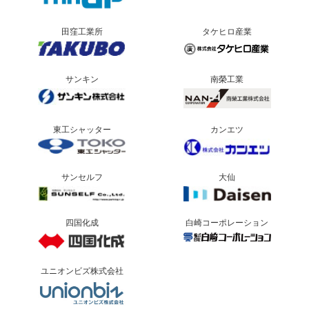
田窪工業所
タケヒロ産業
サンキン
南榮工業
東工シャッター
カンエツ
サンセルフ
大仙
四国化成
白崎コーポレーション
ユニオンビズ株式会社