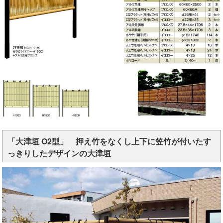
「大津垣 O2型」 押え竹をなくし上下に笠竹が付いたす
っきりしたデザインの大津垣