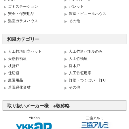
ゴミステーション
パレット
安全・保安用品
温室・ビニールハウス
温室ガラスハウス
その他
和風カテゴリー
人工竹垣組立セット
人工竹垣パネルのみ
天然竹袖垣
人工竹袖垣
枝折戸
庭木戸
仕切垣
人工竹垣用扉
庭園用品
灯篭・つくばい・灯り
造園緑化資材
その他
取り扱いメーカー様 ※敬称略
YKKap
三協アルミ