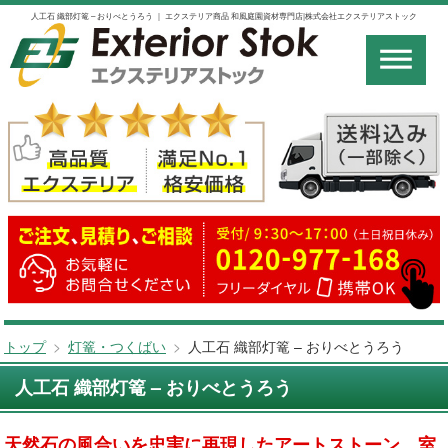
人工石 織部灯篭 – おりべとうろう ｜ エクステリア商品 和風庭園資材専門店|株式会社エクステリアストック
トップ
>
灯篭・つくばい
>
人工石 織部灯篭 – おりべとうろう
人工石 織部灯篭 – おりべとうろう
天然石の風合いを忠実に再現したアートストーン。室