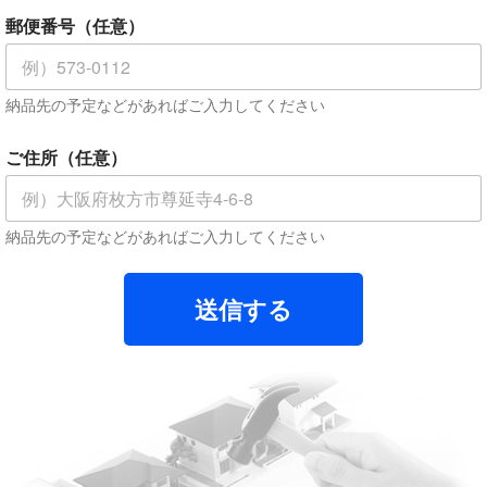
お
郵便番号（任意）
名
前
、
会
納品先の予定などがあればご入力してください
社
名
、
ご住所（任意）
屋
号
*
郵
納品先の予定などがあればご入力してください
便
番
号
送信する
（
任
意
）