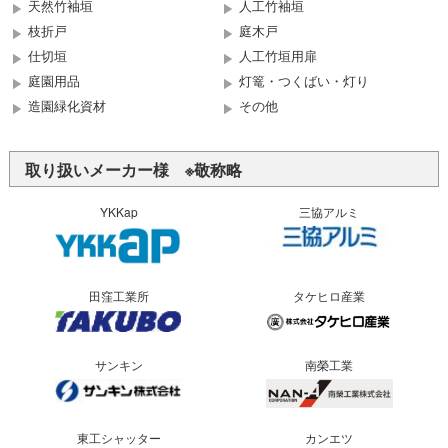
天然竹袖垣
人工竹袖垣
枝折戸
庭木戸
仕切垣
人工竹垣用扉
庭園用品
灯篭・つくばい・灯り
造園緑化資材
その他
取り扱いメーカー様 ※敬称略
YKKap
三協アルミ
田窪工業所
タケヒロ産業
サンキン
南榮工業
東工シャッター
カンエツ