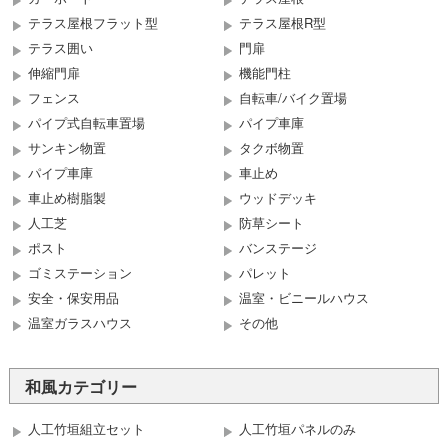
テラス屋根フラット型
テラス屋根R型
テラス囲い
門扉
伸縮門扉
機能門柱
フェンス
自転車/バイク置場
パイプ式自転車置場
パイプ車庫
サンキン物置
タクボ物置
パイプ車庫
車止め
車止め樹脂製
ウッドデッキ
人工芝
防草シート
ポスト
バンステージ
ゴミステーション
パレット
安全・保安用品
温室・ビニールハウス
温室ガラスハウス
その他
和風カテゴリー
人工竹垣組立セット
人工竹垣パネルのみ