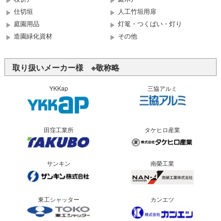
仕切垣
人工竹垣用扉
庭園用品
灯篭・つくばい・灯り
造園緑化資材
その他
取り扱いメーカー様 ※敬称略
YKKap
三協アルミ
田窪工業所
タケヒロ産業
サンキン
南榮工業
東工シャッター
カンエツ