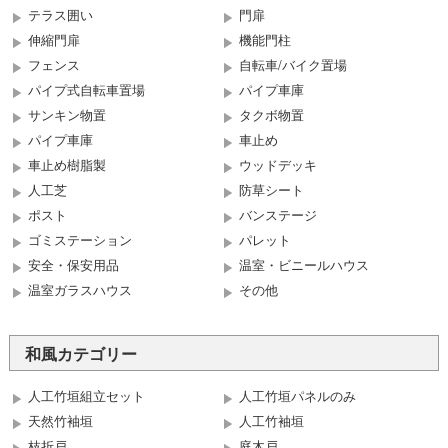
テラス囲い
門扉
伸縮門扉
機能門柱
フェンス
自転車/バイク置場
パイプ式自転車置場
パイプ車庫
サンキン物置
タクボ物置
パイプ車庫
車止め
車止め樹脂製
ウッドデッキ
人工芝
防草シート
ポスト
バンステージ
ゴミステーション
パレット
安全・保安用品
温室・ビニールハウス
温室ガラスハウス
その他
和風カテゴリー
人工竹垣組立セット
人工竹垣パネルのみ
天然竹袖垣
人工竹袖垣
枝折戸
庭木戸