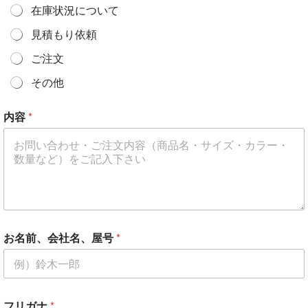
在庫状況について
見積もり依頼
ご注文
その他
*
内容
*
内
容
メ
ー
ル
ア
ド
レ
ス
お名前、会社名、屋号
*
フリガナ
*