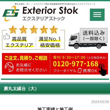
磨丸太縁台（大） ｜ エクステリア商品 和風庭園資材専門店|株式会社エクステリアストック
磨丸太縁台（大）
2024/05/30
施工実績と施工例