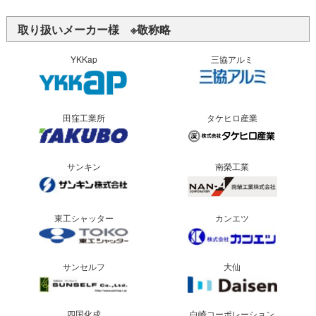
取り扱いメーカー様 ※敬称略
YKKap
三協アルミ
田窪工業所
タケヒロ産業
サンキン
南榮工業
東工シャッター
カンエツ
サンセルフ
大仙
四国化成
白崎コーポレーション