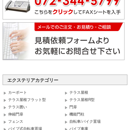
エクステリアカテゴリー
カーポート
テラス屋根
テラス屋根フラット型
テラス屋根R型
テラス囲い
門扉
伸縮門扉
機能門柱
フェンス
自転車/バイク置場
パイプ式自転車置場
パイプ車庫