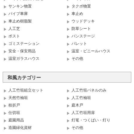
サンキン物置
タクボ物置
パイプ車庫
車止め
車止め樹脂製
ウッドデッキ
人工芝
防草シート
ポスト
バンステージ
ゴミステーション
パレット
安全・保安用品
温室・ビニールハウス
温室ガラスハウス
その他
和風カテゴリー
人工竹垣組立セット
人工竹垣パネルのみ
天然竹袖垣
人工竹袖垣
枝折戸
庭木戸
仕切垣
人工竹垣用扉
庭園用品
灯篭・つくばい・灯り
造園緑化資材
その他