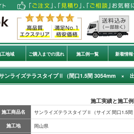
施工地域
ご購入までの流れ
施工例一覧
新着情報
サンライズテラスタイプⅡ（間口1.5間 3054mm × 出幅
施工実績と施工例
施工商品名
サンライズテラスタイプⅡ（サイズ 間口1.5間 30
施工地
岡山県