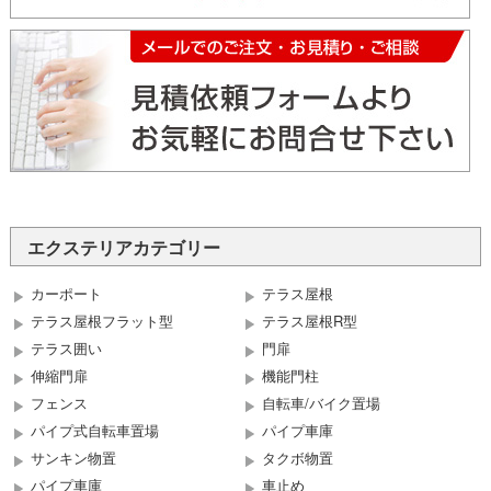
エクステリアカテゴリー
カーポート
テラス屋根
テラス屋根フラット型
テラス屋根R型
テラス囲い
門扉
伸縮門扉
機能門柱
フェンス
自転車/バイク置場
パイプ式自転車置場
パイプ車庫
サンキン物置
タクボ物置
パイプ車庫
車止め