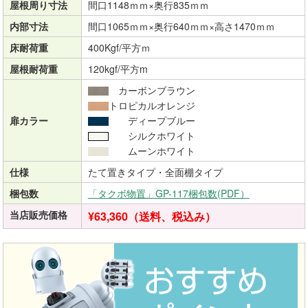
屋根周り寸法
間口1148ｍｍ×奥行835ｍｍ
内部寸法
間口1065ｍｍ×奥行640ｍｍ×高さ1470ｍｍ
床耐荷重
400Kgf/平方ｍ
屋根耐荷重
120kgf/平方m
カーボンブラウン
トロピカルオレンジ
扉カラー
ディープブルー
シルクホワイト
ムーンホワイト
仕様
たて置きタイプ・全面棚タイプ
梱包数
「タクボ物置」GP-117梱包数(PDF）
当店販売価格
¥63,360（送料、税込み）