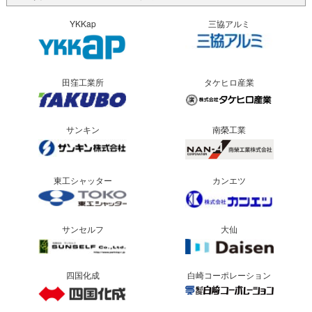
YKKap
三協アルミ
田窪工業所
タケヒロ産業
サンキン
南榮工業
東工シャッター
カンエツ
サンセルフ
大仙
四国化成
白崎コーポレーション