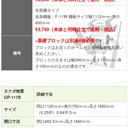
全面棚タイプ
追加棚板：F-11W 棚板サイズ幅1112ｍｍ×奥行
400ｍｍ
¥3,740（本体と同時注文で送料・税込）
基礎ブロックは別途4個必要
※
です。
ブロックはお近くのホームセンターなどでお買い
備考
求めください。
ブロックの大きさは幅390ｍｍ×長さ190ｍｍ×厚
さ100ｍｍのものが適当です。
タクボ物置
詳細寸法
GP-117B
間口1120ｍｍ×奥行750ｍｍ×高さ1600ｍｍ
サイズ
（0.25坪）0.84平方ｍ
開口寸法
間口482.5ｍｍ×高さ1460ｍｍ