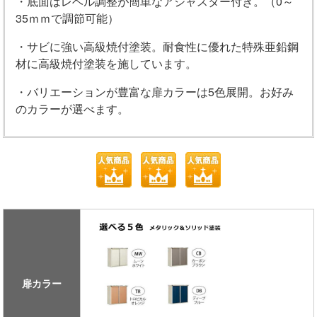
・底面はレベル調整が簡単なアジャスター付き。（0～
35ｍｍで調節可能）
・サビに強い高級焼付塗装。耐食性に優れた特殊亜鉛鋼
材に高級焼付塗装を施しています。
・バリエーションが豊富な扉カラーは5色展開。お好み
のカラーが選べます。
扉カラー