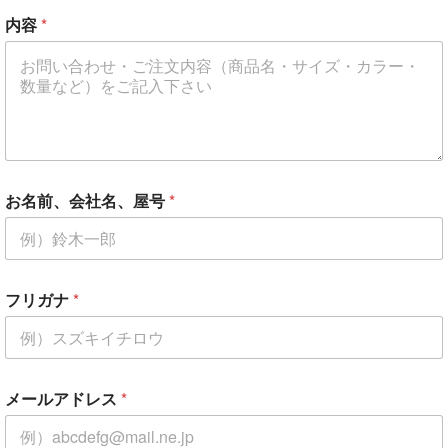
ご
内容
*
住
所
（
任
意
）
ご
住
所
（
お名前、会社名、屋号
*
任
意
）
ご
住
フリガナ
*
所
（
任
意
）
メールアドレス
*