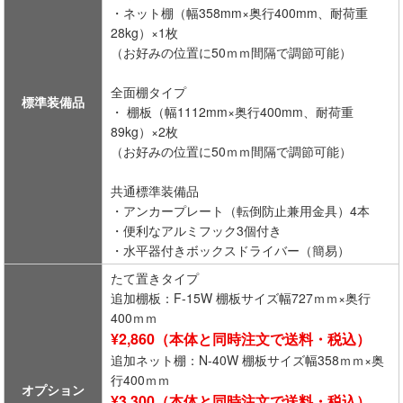
・ネット棚（幅358mm×奥行400mm、耐荷重
28kg）×1枚
（お好みの位置に50ｍｍ間隔で調節可能）
全面棚タイプ
標準装備品
・ 棚板（幅1112mm×奥行400mm、耐荷重
89kg）×2枚
（お好みの位置に50ｍｍ間隔で調節可能）
共通標準装備品
・アンカープレート（転倒防止兼用金具）4本
・便利なアルミフック3個付き
・水平器付きボックスドライバー（簡易）
たて置きタイプ
追加棚板：F-15W 棚板サイズ幅727ｍｍ×奥行
400ｍｍ
¥2,860（本体と同時注文で送料・税込）
追加ネット棚：N-40W 棚板サイズ幅358ｍｍ×奥
行400ｍｍ
オプション
¥3,300（本体と同時注文で送料・税込）