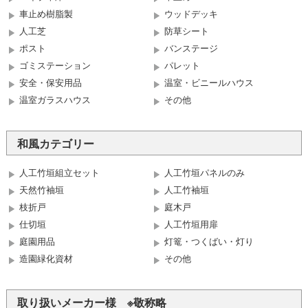
車止め樹脂製
ウッドデッキ
人工芝
防草シート
ポスト
バンステージ
ゴミステーション
パレット
安全・保安用品
温室・ビニールハウス
温室ガラスハウス
その他
和風カテゴリー
人工竹垣組立セット
人工竹垣パネルのみ
天然竹袖垣
人工竹袖垣
枝折戸
庭木戸
仕切垣
人工竹垣用扉
庭園用品
灯篭・つくばい・灯り
造園緑化資材
その他
取り扱いメーカー様 ※敬称略