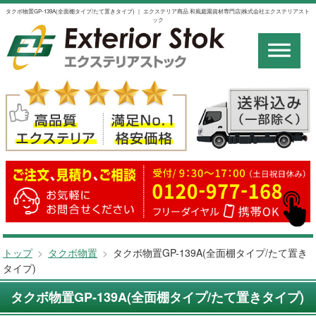
タクボ物置GP-139A(全面棚タイプ/たて置きタイプ) ｜ エクステリア商品 和風庭園資材専門店|株式会社エクステリアスト
ック
トップ
>
タクボ物置
>
タクボ物置GP-139A(全面棚タイプ/たて置き
タイプ)
タクボ物置GP-139A(全面棚タイプ/たて置きタイプ)