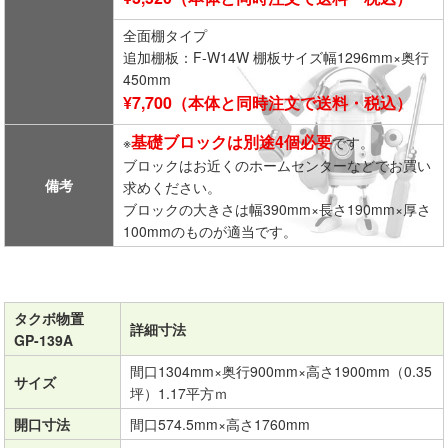
全面棚タイプ
追加棚板：F-W14W 棚板サイズ幅1296mm×奥行
450mm
¥7,700（本体と同時注文で送料・税込）
基礎ブロックは別途4個必要
※
です。
ブロックはお近くのホームセンターなどでお買い
備考
求めください。
ブロックの大きさは幅390mm×長さ190mm×厚さ
100mmのものが適当です。
タクボ物置
詳細寸法
GP-139A
間口1304mm×奥行900mm×高さ1900mm（0.35
サイズ
坪）1.17平方ｍ
開口寸法
間口574.5mm×高さ1760mm