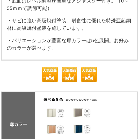
・底面はレベル調整が簡単なアジャスター付き。（0～
35ｍｍで調節可能）
・サビに強い高級焼付塗装。耐食性に優れた特殊亜鉛鋼
材に高級焼付塗装を施しています。
・バリエーションが豊富な扉カラーは5色展開。お好み
のカラーが選べます。
扉カラー