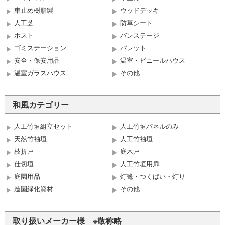
車止め樹脂製
ウッドデッキ
人工芝
防草シート
ポスト
バンステージ
ゴミステーション
パレット
安全・保安用品
温室・ビニールハウス
温室ガラスハウス
その他
和風カテゴリー
人工竹垣組立セット
人工竹垣パネルのみ
天然竹袖垣
人工竹袖垣
枝折戸
庭木戸
仕切垣
人工竹垣用扉
庭園用品
灯篭・つくばい・灯り
造園緑化資材
その他
取り扱いメーカー様 ※敬称略