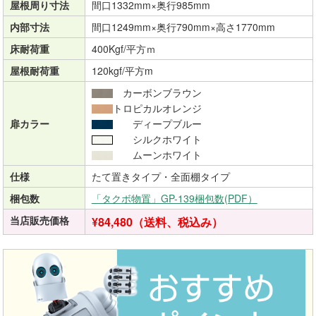
屋根周り寸法
間口1332mm×奥行985mm
内部寸法
間口1249mm×奥行790mm×高さ1770mm
床耐荷重
400Kgf/平方ｍ
屋根耐荷重
120kgf/平方m
カーボンブラウン
トロピカルオレンジ
扉カラー
ディープブルー
シルクホワイト
ムーンホワイト
仕様
たて置きタイプ・全面棚タイプ
梱包数
「タクボ物置」GP-139梱包数(PDF）
当店販売価格
¥84,480（送料、税込み）