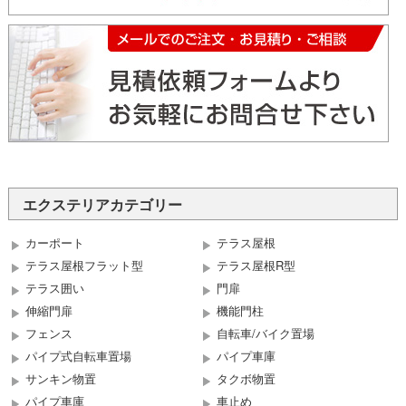
エクステリアカテゴリー
カーポート
テラス屋根
テラス屋根フラット型
テラス屋根R型
テラス囲い
門扉
伸縮門扉
機能門柱
フェンス
自転車/バイク置場
パイプ式自転車置場
パイプ車庫
サンキン物置
タクボ物置
パイプ車庫
車止め