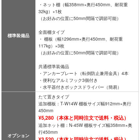
・ネット棚（幅358mm×奥行450mm、耐荷重
32kg）×1枚
（お好みの位置に50mm間隔で調節可能）
全面棚タイプ
標準装備品
・ 棚板（幅1296mm×奥行450mm、耐荷重
117kg）×3枚
（お好みの位置に50mm間隔で調節可能）
共通標準装備品
・アンカープレート（転倒防止兼用金具）4本
・便利なアルミフック3個付き
・水平器付きボックスドライバー（簡易）
たて置きタイプ
追加棚板：T-W14W 棚板サイズ幅912mm×奥行
450mm
¥5,280（本体と同時注文で送料・税込）
追加ネット棚：N-45W 棚板サイズ幅358mm×奥
行450mm
オプション
¥3,520（本体と同時注文で送料・税込）