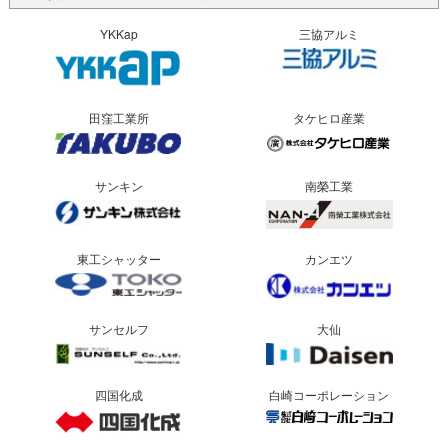
YKKap
三協アルミ
田窪工業所
タケヒロ産業
サンキン
南榮工業
東工シャッター
カンエツ
サンセルフ
大仙
四国化成
白崎コーポレーション