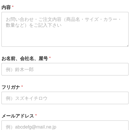
郵
内容
*
便
番
号
（
任
意
）
郵
便
番
お名前、会社名、屋号
*
号
（
任
意
）
フリガナ
*
連
絡
先
電
話
メールアドレス
*
番
号