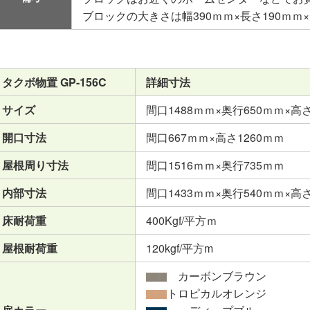
ブロックの大きさは幅390ｍｍ×長さ190ｍｍ
タクボ物置 GP-156C
詳細寸法
サイズ
間口1488ｍｍ×奥行650ｍｍ×高さ
開口寸法
間口667ｍｍ×高さ1260ｍｍ
屋根周り寸法
間口1516ｍｍ×奥行735ｍｍ
内部寸法
間口1433ｍｍ×奥行540ｍｍ×高さ
床耐荷重
400Kgf/平方ｍ
屋根耐荷重
120kgf/平方m
カーボンブラウン
トロピカルオレンジ