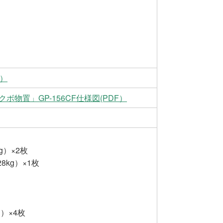
F）
クボ物置」GP-156CF仕様図(PDF）
g）×2枚
8kg）×1枚
g）×4枚