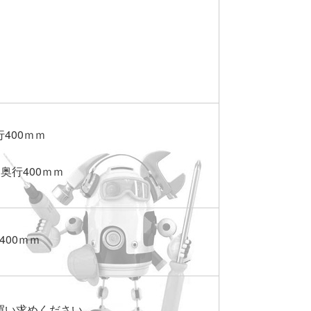
本
行400ｍｍ
奥行400ｍｍ
400ｍｍ
買い求めください。