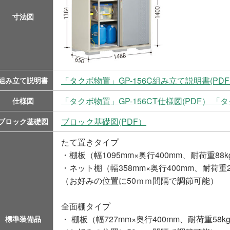
寸法図
「タクボ物置」GP-156C組み立て説明書(PD
組み立て説明書
「タクボ物置」GP-156CT仕様図(PDF）
「タ
仕様図
ブロック基礎図(PDF）
ブロック基礎図
たて置きタイプ
・棚板（幅1095mm×奥行400mm、耐荷重88k
・ネット棚（幅358mm×奥行400mm、耐荷重2
（お好みの位置に50ｍｍ間隔で調節可能）
全面棚タイプ
・ 棚板（幅727mm×奥行400mm、耐荷重58k
標準装備品