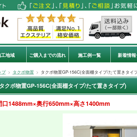
施工地域
ご購入までの流れ
施工例一覧
新着情報
ップ
>
タクボ物置
>
タクボ物置GP-156C(全面棚タイプ/たて置きタイプ
タクボ物置GP-156C(全面棚タイプ/たて置きタイプ)
間口1488mm×奥行650mm×高さ1400mm