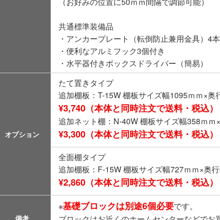
（お好みの位置に50ｍｍ間隔で調節可能）
共通標準装備品
・アンカープレート（転倒防止兼用金具）4
・便利なアルミフック3個付き
・水平器付きボックスドライバー（簡易）
たて置きタイプ
追加棚板：T-15W 棚板サイズ幅1095ｍｍ×奥
¥3,740（本体と同時注文で送料・税込）
追加ネット棚：N-40W 棚板サイズ幅358ｍｍ×
¥3,300（本体と同時注文で送料・税込）
オプション
全面棚タイプ
追加棚板：F-15W 棚板サイズ幅727ｍｍ×奥行
¥2,860（本体と同時注文で送料・税込）
基礎ブロックは別途6個必要
※
です。
備考
ブロックはお近くのホームセンターなどでお