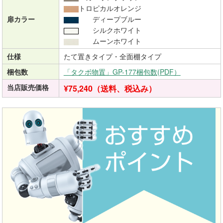
トロピカルオレンジ
扉カラー
ディープブルー
シルクホワイト
ムーンホワイト
仕様
たて置きタイプ・全面棚タイプ
梱包数
「タクボ物置」GP-177梱包数(PDF）
当店販売価格
¥75,240（送料、税込み）