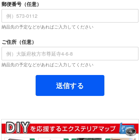
番
郵便番号（任意）
号
ご
住
納品先の予定などがあればご入力してください
所
（
任
ご住所（任意）
意
）
納品先の予定などがあればご入力してください
送信する