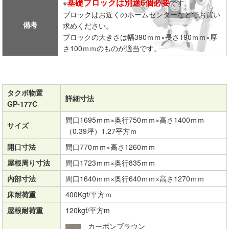
基礎ブロックは別途6個必要
※
です。
ブロックはお近くのホームセンターなどでお買い
備考
求めください。
ブロックの大きさは幅390ｍｍ×長さ190ｍｍ×厚
さ100ｍｍのものが適当です。
タクボ物置
詳細寸法
GP-177C
間口1695ｍｍ×奥行750ｍｍ×高さ1400ｍｍ
サイズ
（0.39坪）1.27平方ｍ
開口寸法
間口770ｍｍ×高さ1260ｍｍ
屋根周り寸法
間口1723ｍｍ×奥行835ｍｍ
内部寸法
間口1640ｍｍ×奥行640ｍｍ×高さ1270ｍｍ
床耐荷重
400Kgf/平方ｍ
屋根耐荷重
120kgf/平方m
カーボンブラウン