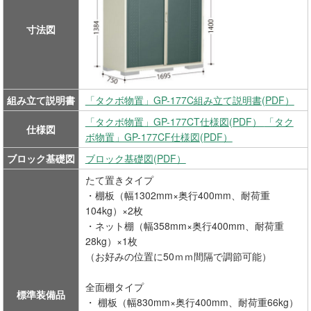
寸法図
組み立て説明書
「タクボ物置」GP-177C組み立て説明書(PDF）
「タクボ物置」GP-177CT仕様図(PDF）
「タク
仕様図
ボ物置」GP-177CF仕様図(PDF）
ブロック基礎図
ブロック基礎図(PDF）
たて置きタイプ
・棚板（幅1302mm×奥行400mm、耐荷重
104kg）×2枚
・ネット棚（幅358mm×奥行400mm、耐荷重
28kg）×1枚
（お好みの位置に50ｍｍ間隔で調節可能）
全面棚タイプ
標準装備品
・ 棚板（幅830mm×奥行400mm、耐荷重66kg）