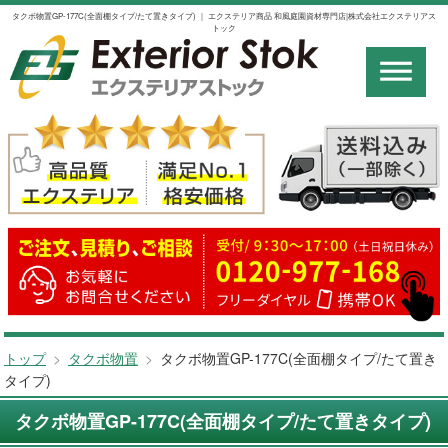
タクボ物置GP-177C(全面棚タイプ/たて置きタイプ) ｜ エクステリア商品 和風庭園資材専門店|株式会社エクステリアス
トック
トップ
>
タクボ物置
>
タクボ物置GP-177C(全面棚タイプ/たて置き
タイプ)
タクボ物置GP-177C(全面棚タイプ/たて置きタイプ)