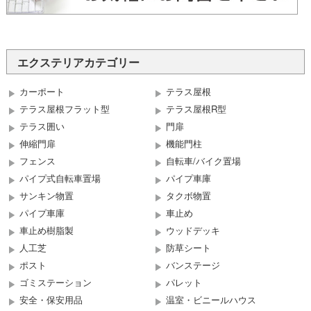
エクステリアカテゴリー
カーポート
テラス屋根
テラス屋根フラット型
テラス屋根R型
テラス囲い
門扉
伸縮門扉
機能門柱
フェンス
自転車/バイク置場
パイプ式自転車置場
パイプ車庫
サンキン物置
タクボ物置
パイプ車庫
車止め
車止め樹脂製
ウッドデッキ
人工芝
防草シート
ポスト
バンステージ
ゴミステーション
パレット
安全・保安用品
温室・ビニールハウス