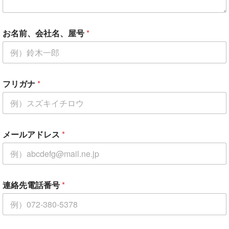
お名前、会社名、屋号
*
フリガナ
*
メールアドレス
*
*
連絡先電話番号
*
連
絡
先
電
話