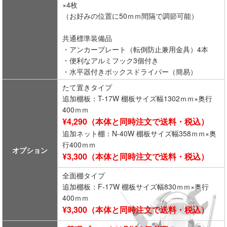
×4枚
（お好みの位置に50ｍｍ間隔で調節可能）
共通標準装備品
・アンカープレート（転倒防止兼用金具）4本
・便利なアルミフック3個付き
・水平器付きボックスドライバー（簡易）
たて置きタイプ
追加棚板：T-17W 棚板サイズ幅1302ｍｍ×奥行
400ｍｍ
¥4,290（本体と同時注文で送料・税込）
追加ネット棚：N-40W 棚板サイズ幅358ｍｍ×奥
行400ｍｍ
オプション
¥3,300（本体と同時注文で送料・税込）
全面棚タイプ
追加棚板：F-17W 棚板サイズ幅830ｍｍ×奥行
400ｍｍ
¥3,300（本体と同時注文で送料・税込）