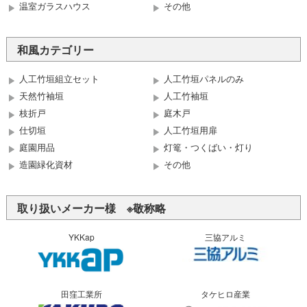
温室ガラスハウス
その他
和風カテゴリー
人工竹垣組立セット
人工竹垣パネルのみ
天然竹袖垣
人工竹袖垣
枝折戸
庭木戸
仕切垣
人工竹垣用扉
庭園用品
灯篭・つくばい・灯り
造園緑化資材
その他
取り扱いメーカー様 ※敬称略
YKKap
三協アルミ
田窪工業所
タケヒロ産業