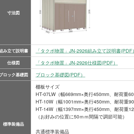
寸法図
「タクボ物置」JN-2926組み立て説明書(PDF
組み立て説明書
「タクボ物置」JN-2926仕様図(PDF）
仕様図
ブロック基礎図(PDF）
ブロック基礎図
棚板サイズ
HT-07LW（幅669mm×奥行450mm、耐荷重60
HT-10W（幅1001mm×奥行450mm、耐荷重90
HT-14W（幅1397mm×奥行450mm、耐荷重12
（お好みの位置に50ｍｍ間隔で調節可能）
標準装備品
共通標準装備品