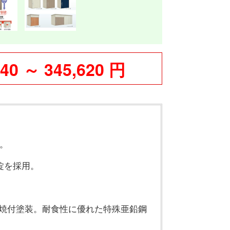
540 ～ 345,620 円
。
錠を採用。
級焼付塗装。耐食性に優れた特殊亜鉛鋼