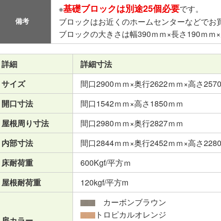
基礎ブロックは別途25個必要
※
です。
備考
ブロックはお近くのホームセンターなどでお
ブロックの大きさは幅390ｍｍ×長さ190ｍｍ
詳細
詳細寸法
サイズ
間口2900ｍｍ×奥行2622ｍｍ×高さ2570
開口寸法
間口1542ｍｍ×高さ1850ｍｍ
屋根周り寸法
間口2980ｍｍ×奥行2827ｍｍ
内部寸法
間口2844ｍｍ×奥行2452ｍｍ×高さ228
床耐荷重
600Kgf/平方ｍ
屋根耐荷重
120kgf/平方m
カーボンブラウン
トロピカルオレンジ
扉カラー