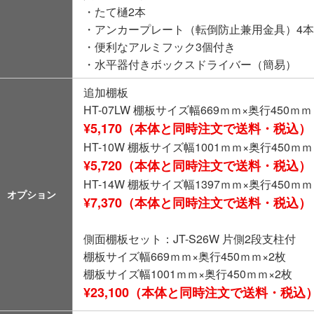
・たて樋2本
・アンカープレート（転倒防止兼用金具）4
・便利なアルミフック3個付き
・水平器付きボックスドライバー（簡易）
追加棚板
HT-07LW 棚板サイズ幅669ｍｍ×奥行450ｍｍ
¥5,170（本体と同時注文で送料・税込）
HT-10W 棚板サイズ幅1001ｍｍ×奥行450ｍｍ
¥5,720（本体と同時注文で送料・税込）
HT-14W 棚板サイズ幅1397ｍｍ×奥行450ｍｍ
オプション
¥7,370（本体と同時注文で送料・税込）
側面棚板セット：JT-S26W 片側2段支柱付
棚板サイズ幅669ｍｍ×奥行450ｍｍ×2枚
棚板サイズ幅1001ｍｍ×奥行450ｍｍ×2枚
¥23,100（本体と同時注文で送料・税込