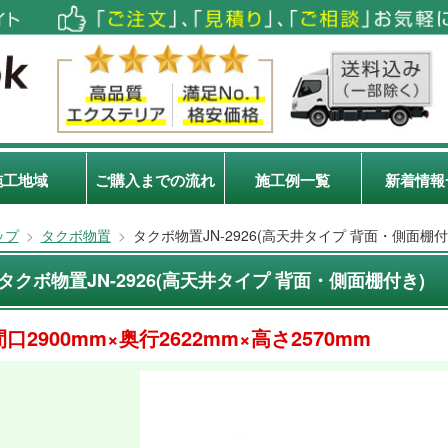
施工地域
ご購入までの流れ
施工例一覧
新着情報
ップ
>
タクボ物置
>
タクボ物置JN-2926(高天井タイプ 背面・側面棚付
タクボ物置JN-2926(高天井タイプ 背面・側面棚付き)
間口2900mm×奥行2622mm×高さ2570mm