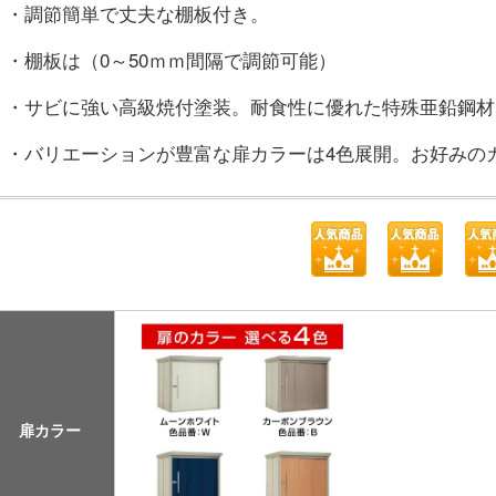
・調節簡単で丈夫な棚板付き。
・棚板は（0～50ｍｍ間隔で調節可能）
・サビに強い高級焼付塗装。耐食性に優れた特殊亜鉛鋼材
・バリエーションが豊富な扉カラーは4色展開。お好みの
扉カラー