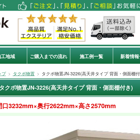
施工地域
ご購入までの流れ
施工例一覧
新着情報
ップ
>
タクボ物置
>
タクボ物置JN-3226(高天井タイプ 背面・側面棚付
タクボ物置JN-3226(高天井タイプ 背面・側面棚付き)
間口3232mm×奥行2622mm×高さ2570mm