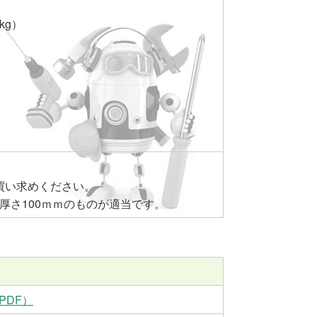
kg）
）
買い求めください。
×厚さ100ｍｍのものが適当です。
PDF）