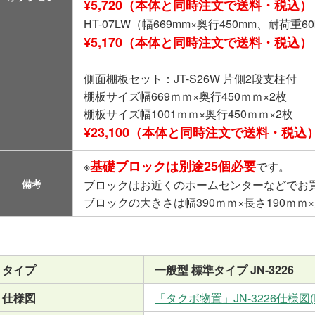
¥5,720（本体と同時注文で送料・税込）
HT-07LW（幅669mm×奥行450mm、耐荷重60
¥5,170（本体と同時注文で送料・税込）
側面棚板セット：JT-S26W 片側2段支柱付
棚板サイズ幅669ｍｍ×奥行450ｍｍ×2枚
棚板サイズ幅1001ｍｍ×奥行450ｍｍ×2枚
¥23,100（本体と同時注文で送料・税込
基礎ブロックは別途25個必要
※
です。
備考
ブロックはお近くのホームセンターなどでお
ブロックの大きさは幅390ｍｍ×長さ190ｍｍ
タイプ
一般型 標準タイプ JN-3226
仕様図
「タクボ物置」JN-3226仕様図(