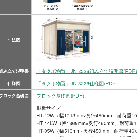
寸法図
「タクボ物置」JN-3226組み立て説明書(PDF
組み立て説明書
「タクボ物置」JN-3226仕様図(PDF）
仕様図
ブロック基礎図(PDF）
ブロック基礎図
棚板サイズ
HT-12W（幅1213mm×奥行450mm、耐荷重10
HT-14LW（幅1369mm×奥行450mm、耐荷重1
HT-05W（幅513mm×奥行450mm、耐荷重46k