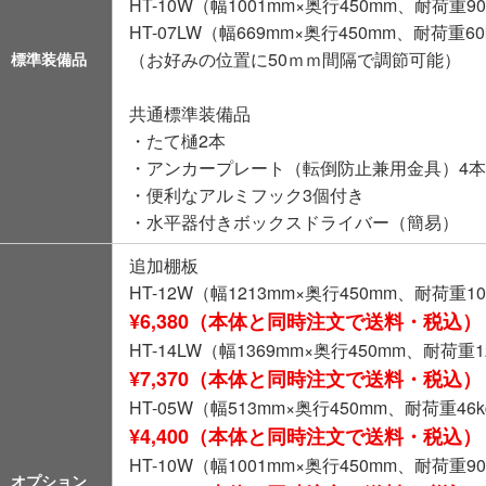
HT-10W（幅1001mm×奥行450mm、耐荷重90
HT-07LW（幅669mm×奥行450mm、耐荷重60
（お好みの位置に50ｍｍ間隔で調節可能）
標準装備品
共通標準装備品
・たて樋2本
・アンカープレート（転倒防止兼用金具）4
・便利なアルミフック3個付き
・水平器付きボックスドライバー（簡易）
追加棚板
HT-12W（幅1213mm×奥行450mm、耐荷重10
¥6,380（本体と同時注文で送料・税込）
HT-14LW（幅1369mm×奥行450mm、耐荷重1
¥7,370（本体と同時注文で送料・税込）
HT-05W（幅513mm×奥行450mm、耐荷重46
¥4,400（本体と同時注文で送料・税込）
HT-10W（幅1001mm×奥行450mm、耐荷重90
オプション