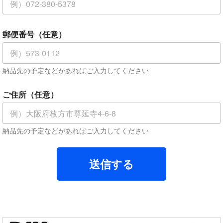
電
話
番
号
郵便番号（任意）
郵
便
番
納品先の予定などがあればご入力してください
号
（
任
ご住所（任意）
意
）
ご
住
納品先の予定などがあればご入力してください
所
（
任
送信する
意
）