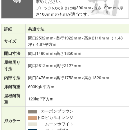
備考
求めください。
ブロックの大きさは幅390ｍｍ×長さ190ｍｍ×厚
さ100ｍｍのものが適当です。
詳細
共通寸法
間口2532ｍｍ×奥行1922ｍｍ×高さ2110ｍｍ（ 1.48
サイズ
坪）4.87平方ｍ
開口寸法
間口1460ｍｍ×高さ1850ｍｍ
屋根周り
間口2612ｍｍ×奥行2127ｍｍ
寸法
内部寸法
間口2476ｍｍ×奥行1752ｍｍ×高さ1820ｍｍ
床耐荷重
600Kgf/平方ｍ
屋根耐荷
120kgf/平方m
重
カーボンブラウン
トロピカルオレンジ
扉カラー
ムーンホワイト