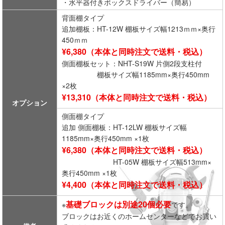
・水平器付きボックスドライバー（簡易）
背面棚タイプ
追加棚板：HT-12W 棚板サイズ幅1213ｍｍ×奥行
450ｍｍ
¥6,380（本体と同時注文で送料・税込）
側面棚板セット：NHT-S19W 片側2段支柱付
棚板サイズ幅1185mm×奥行450mm
×2枚
¥13,310（本体と同時注文で送料・税込）
オプション
側面棚タイプ
追加 側面棚板：HT-12LW 棚板サイズ幅
1185mm×奥行450mm ×1枚
¥6,380（本体と同時注文で送料・税込）
HT-05W 棚板サイズ幅513mm×
奥行450mm ×1枚
¥4,400（本体と同時注文で送料・税込）
基礎ブロックは別途20個必要
※
です。
ブロックはお近くのホームセンターなどでお買い