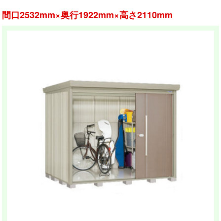
間口2532mm×奥行1922mm×高さ2110mm