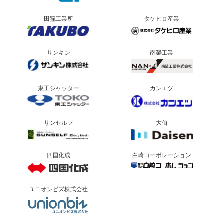
田窪工業所
タケヒロ産業
サンキン
南榮工業
東工シャッター
カンエツ
サンセルフ
大仙
四国化成
白崎コーポレーション
ユニオンビズ株式会社