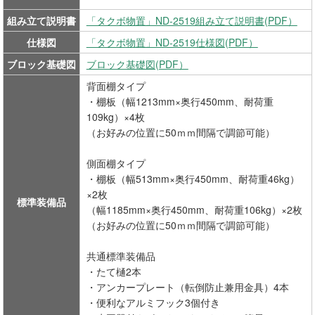
組み立て説明書
「タクボ物置」ND-2519組み立て説明書(PDF）
仕様図
「タクボ物置」ND-2519仕様図(PDF）
ブロック基礎図
ブロック基礎図(PDF）
背面棚タイプ
・棚板（幅1213mm×奥行450mm、耐荷重
109kg）×4枚
（お好みの位置に50ｍｍ間隔で調節可能）
側面棚タイプ
・棚板（幅513mm×奥行450mm、耐荷重46kg）
×2枚
標準装備品
（幅1185mm×奥行450mm、耐荷重106kg）×2枚
（お好みの位置に50ｍｍ間隔で調節可能）
共通標準装備品
・たて樋2本
・アンカープレート（転倒防止兼用金具）4本
・便利なアルミフック3個付き