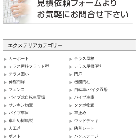
エクステリアカテゴリー
カーポート
テラス屋根
テラス屋根フラット型
テラス屋根R型
テラス囲い
門扉
伸縮門扉
機能門柱
フェンス
自転車/バイク置場
パイプ式自転車置場
パイプ車庫
サンキン物置
タクボ物置
パイプ車庫
車止め
車止め樹脂製
ウッドデッキ
人工芝
防草シート
ポスト
バンステージ