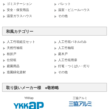
ゴミステーション
パレット
安全・保安用品
温室・ビニールハウス
温室ガラスハウス
その他
和風カテゴリー
人工竹垣組立セット
人工竹垣パネルのみ
天然竹袖垣
人工竹袖垣
枝折戸
庭木戸
仕切垣
人工竹垣用扉
庭園用品
灯篭・つくばい・灯り
造園緑化資材
その他
取り扱いメーカー様 ※敬称略
YKKap
三協アルミ