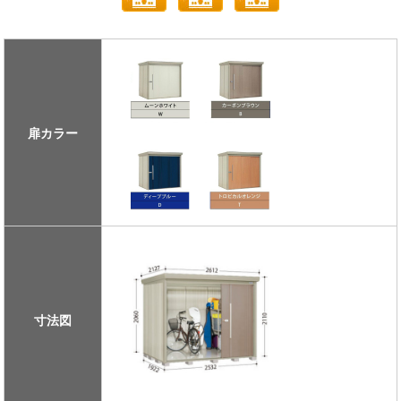
扉カラー
寸法図