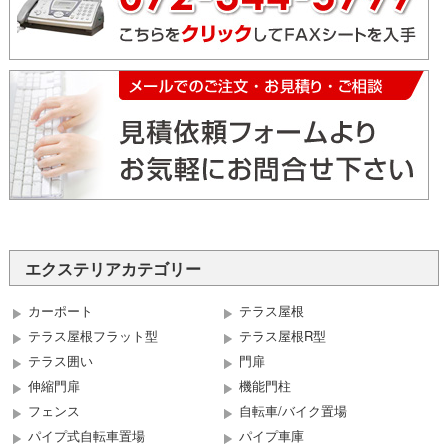
エクステリアカテゴリー
カーポート
テラス屋根
テラス屋根フラット型
テラス屋根R型
テラス囲い
門扉
伸縮門扉
機能門柱
フェンス
自転車/バイク置場
パイプ式自転車置場
パイプ車庫