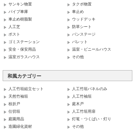
サンキン物置
タクボ物置
パイプ車庫
車止め
車止め樹脂製
ウッドデッキ
人工芝
防草シート
ポスト
バンステージ
ゴミステーション
パレット
安全・保安用品
温室・ビニールハウス
温室ガラスハウス
その他
和風カテゴリー
人工竹垣組立セット
人工竹垣パネルのみ
天然竹袖垣
人工竹袖垣
枝折戸
庭木戸
仕切垣
人工竹垣用扉
庭園用品
灯篭・つくばい・灯り
造園緑化資材
その他