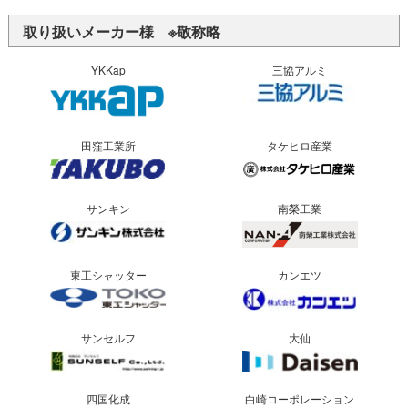
取り扱いメーカー様 ※敬称略
YKKap
三協アルミ
田窪工業所
タケヒロ産業
サンキン
南榮工業
東工シャッター
カンエツ
サンセルフ
大仙
四国化成
白崎コーポレーション