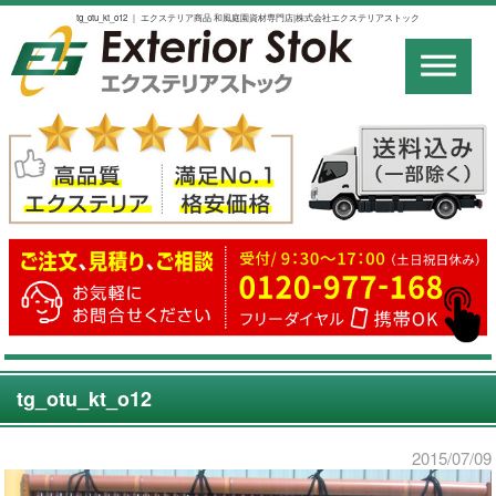
tg_otu_kt_o12 ｜ エクステリア商品 和風庭園資材専門店|株式会社エクステリアストック
tg_otu_kt_o12
2015/07/09