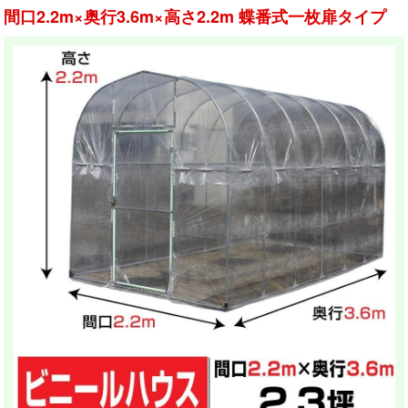
間口2.2m×奥行3.6m×高さ2.2m 蝶番式一枚扉タイプ