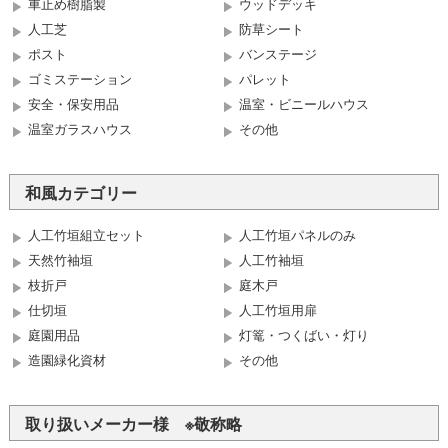
車止め樹脂製
ウッドデッキ
人工芝
防草シート
ポスト
バンステージ
ゴミステーション
パレット
安全・保安用品
温室・ビニールハウス
温室ガラスハウス
その他
和風カテゴリー
人工竹垣組立セット
人工竹垣パネルのみ
天然竹袖垣
人工竹袖垣
枝折戸
庭木戸
仕切垣
人工竹垣用扉
庭園用品
灯篭・つくばい・灯り
造園緑化資材
その他
取り扱いメーカー様 ※敬称略