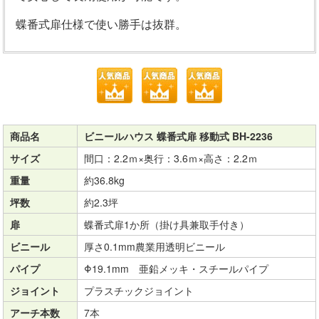
蝶番式扉仕様で使い勝手は抜群。
商品名
ビニールハウス 蝶番式扉 移動式 BH-2236
サイズ
間口：2.2ｍ×奥行：3.6ｍ×高さ：2.2ｍ
重量
約36.8kg
坪数
約2.3坪
扉
蝶番式扉1か所（掛け具兼取手付き）
ビニール
厚さ0.1mm農業用透明ビニール
パイプ
Φ19.1mm 亜鉛メッキ・スチールパイプ
ジョイント
プラスチックジョイント
アーチ本数
7本