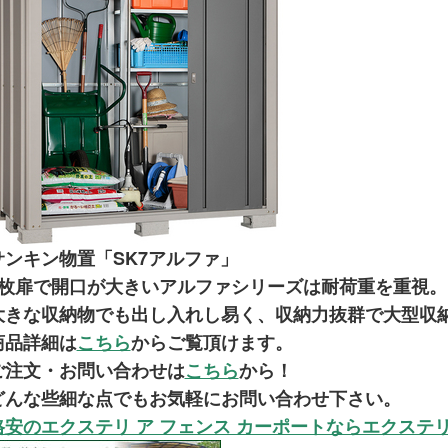
サンキン物置「SK7アルファ」
3枚扉で開口が大きいアルファシリーズは耐荷重を重視。
大きな収納物でも出し入れし易く、収納力抜群で大型収
商品詳細は
こちら
からご覧頂けます。
ご注文・お問い合わせは
こちら
から！
どんな些細な点でもお気軽にお問い合わせ下さい。
格安のエクステリ ア フェンス カーポートならエクステ