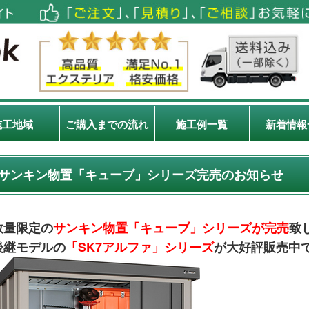
施工地域
ご購入までの流れ
施工例一覧
新着情報
サンキン物置「キューブ」シリーズ完売のお知らせ
数量限定の
サンキン物置「キューブ」シリーズが完売
致
後継モデルの
「SK7アルファ」シリーズ
が大好評販売中