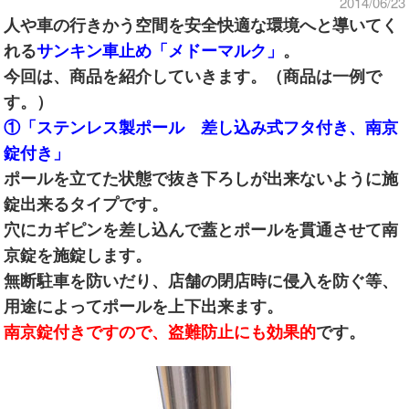
2014/06/23
人や車の行きかう空間を安全快適な環境へと導いてく
れる
サンキン車止め「メドーマルク」
。
今回は、商品を紹介していきます。（商品は一例で
す。）
①「ステンレス製ポール 差し込み式フタ付き、南京
錠付き」
ポールを立てた状態で抜き下ろしが出来ないように施
錠出来るタイプです。
穴にカギピンを差し込んで蓋とポールを貫通させて南
京錠を施錠します。
無断駐車を防いだり、店舗の閉店時に侵入を防ぐ等、
用途によってポールを上下出来ます。
南京錠付きですので、盗難防止にも効果的
です。