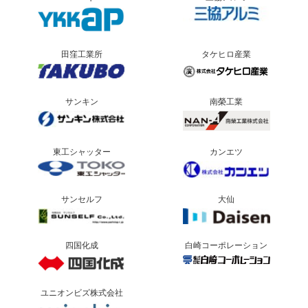
田窪工業所
タケヒロ産業
サンキン
南榮工業
東工シャッター
カンエツ
サンセルフ
大仙
四国化成
白崎コーポレーション
ユニオンビズ株式会社