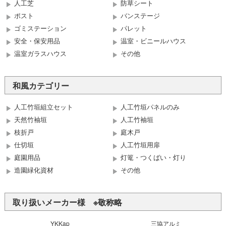
人工芝
防草シート
ポスト
バンステージ
ゴミステーション
パレット
安全・保安用品
温室・ビニールハウス
温室ガラスハウス
その他
和風カテゴリー
人工竹垣組立セット
人工竹垣パネルのみ
天然竹袖垣
人工竹袖垣
枝折戸
庭木戸
仕切垣
人工竹垣用扉
庭園用品
灯篭・つくばい・灯り
造園緑化資材
その他
取り扱いメーカー様 ※敬称略
YKKap
三協アルミ