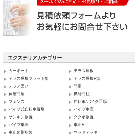
エクステリアカテゴリー
カーポート
テラス屋根
テラス屋根フラット型
テラス屋根R型
テラス囲い
門扉
伸縮門扉
機能門柱
フェンス
自転車/バイク置場
パイプ式自転車置場
パイプ車庫
サンキン物置
タクボ物置
パイプ車庫
車止め
車止め樹脂製
ウッドデッキ