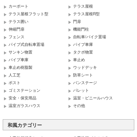
カーポート
テラス屋根
テラス屋根フラット型
テラス屋根R型
テラス囲い
門扉
伸縮門扉
機能門柱
フェンス
自転車/バイク置場
パイプ式自転車置場
パイプ車庫
サンキン物置
タクボ物置
パイプ車庫
車止め
車止め樹脂製
ウッドデッキ
人工芝
防草シート
ポスト
バンステージ
ゴミステーション
パレット
安全・保安用品
温室・ビニールハウス
温室ガラスハウス
その他
和風カテゴリー