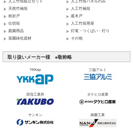
人工竹垣組立セット
人工竹垣パネルのみ
天然竹袖垣
人工竹袖垣
枝折戸
庭木戸
仕切垣
人工竹垣用扉
庭園用品
灯篭・つくばい・灯り
造園緑化資材
その他
取り扱いメーカー様 ※敬称略
YKKap
三協アルミ
田窪工業所
タケヒロ産業
サンキン
南榮工業