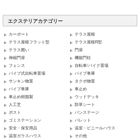
エクステリアカテゴリー
カーポート
テラス屋根
テラス屋根フラット型
テラス屋根R型
テラス囲い
門扉
伸縮門扉
機能門柱
フェンス
自転車/バイク置場
パイプ式自転車置場
パイプ車庫
サンキン物置
タクボ物置
パイプ車庫
車止め
車止め樹脂製
ウッドデッキ
人工芝
防草シート
ポスト
バンステージ
ゴミステーション
パレット
安全・保安用品
温室・ビニールハウス
温室ガラスハウス
その他