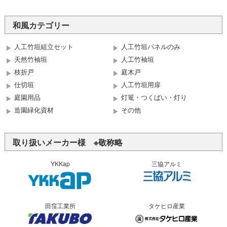
和風カテゴリー
人工竹垣組立セット
人工竹垣パネルのみ
天然竹袖垣
人工竹袖垣
枝折戸
庭木戸
仕切垣
人工竹垣用扉
庭園用品
灯篭・つくばい・灯り
造園緑化資材
その他
取り扱いメーカー様 ※敬称略
YKKap
三協アルミ
田窪工業所
タケヒロ産業