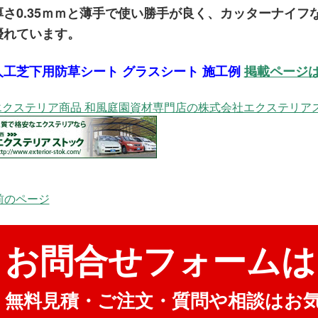
厚さ0.35ｍｍと薄手で使い勝手が良く、カッターナイ
優れています。
人工芝下用防草シート グラスシート 施工例
掲載ページ
エクステリア商品 和風庭園資材専門店の株式会社エクステリア
 前のページ
お問合せフォームは
無料見積・ご注文・質問や相談はお