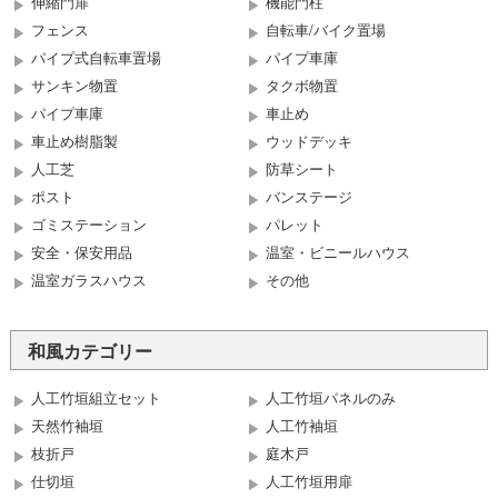
伸縮門扉
機能門柱
フェンス
自転車/バイク置場
パイプ式自転車置場
パイプ車庫
サンキン物置
タクボ物置
パイプ車庫
車止め
車止め樹脂製
ウッドデッキ
人工芝
防草シート
ポスト
バンステージ
ゴミステーション
パレット
安全・保安用品
温室・ビニールハウス
温室ガラスハウス
その他
和風カテゴリー
人工竹垣組立セット
人工竹垣パネルのみ
天然竹袖垣
人工竹袖垣
枝折戸
庭木戸
仕切垣
人工竹垣用扉