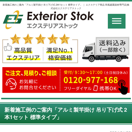
新着施工例のご案内「アルミ製竿掛け 吊り下げ式 2本1セット 標準タイプ」 ｜ エクステリア商品 和風庭園資材専門店|株
式会社エクステリアストック
新着施工例のご案内「アルミ製竿掛け 吊り下げ式 2
本1セット 標準タイプ」