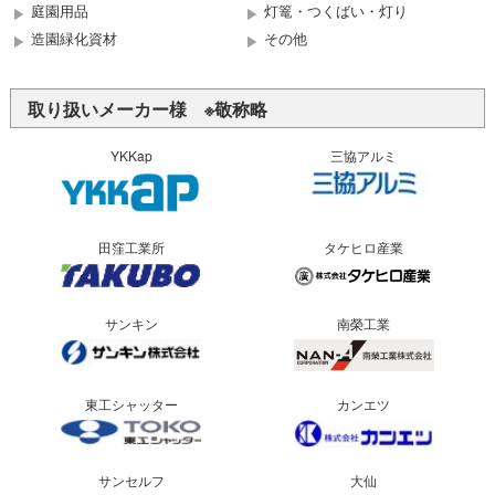
庭園用品
灯篭・つくばい・灯り
造園緑化資材
その他
取り扱いメーカー様 ※敬称略
YKKap
三協アルミ
田窪工業所
タケヒロ産業
サンキン
南榮工業
東工シャッター
カンエツ
サンセルフ
大仙