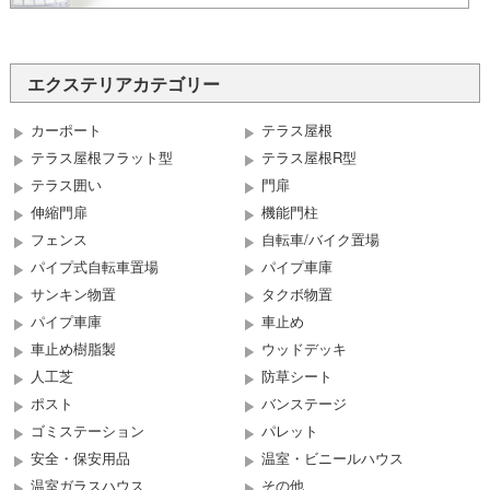
エクステリアカテゴリー
カーポート
テラス屋根
テラス屋根フラット型
テラス屋根R型
テラス囲い
門扉
伸縮門扉
機能門柱
フェンス
自転車/バイク置場
パイプ式自転車置場
パイプ車庫
サンキン物置
タクボ物置
パイプ車庫
車止め
車止め樹脂製
ウッドデッキ
人工芝
防草シート
ポスト
バンステージ
ゴミステーション
パレット
安全・保安用品
温室・ビニールハウス
温室ガラスハウス
その他