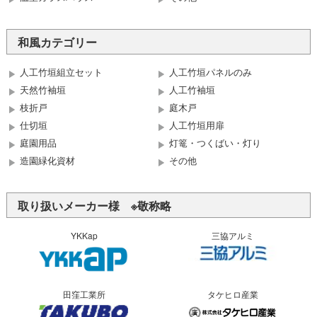
和風カテゴリー
人工竹垣組立セット
人工竹垣パネルのみ
天然竹袖垣
人工竹袖垣
枝折戸
庭木戸
仕切垣
人工竹垣用扉
庭園用品
灯篭・つくばい・灯り
造園緑化資材
その他
取り扱いメーカー様 ※敬称略
YKKap
三協アルミ
田窪工業所
タケヒロ産業