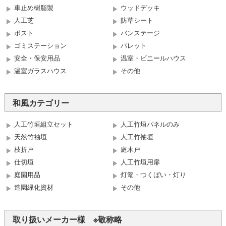
車止め樹脂製
ウッドデッキ
人工芝
防草シート
ポスト
バンステージ
ゴミステーション
パレット
安全・保安用品
温室・ビニールハウス
温室ガラスハウス
その他
和風カテゴリー
人工竹垣組立セット
人工竹垣パネルのみ
天然竹袖垣
人工竹袖垣
枝折戸
庭木戸
仕切垣
人工竹垣用扉
庭園用品
灯篭・つくばい・灯り
造園緑化資材
その他
取り扱いメーカー様 ※敬称略