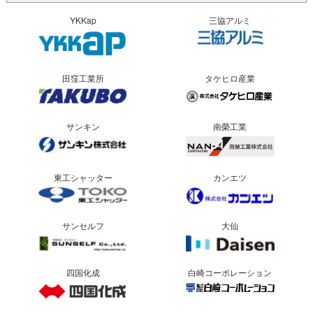
YKKap
三協アルミ
田窪工業所
タケヒロ産業
サンキン
南榮工業
東工シャッター
カンエツ
サンセルフ
大仙
四国化成
白崎コーポレーション