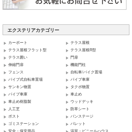
エクステリアカテゴリー
カーポート
テラス屋根
テラス屋根フラット型
テラス屋根R型
テラス囲い
門扉
伸縮門扉
機能門柱
フェンス
自転車/バイク置場
パイプ式自転車置場
パイプ車庫
サンキン物置
タクボ物置
パイプ車庫
車止め
車止め樹脂製
ウッドデッキ
人工芝
防草シート
ポスト
バンステージ
ゴミステーション
パレット
安全・保安用品
温室・ビニールハウス