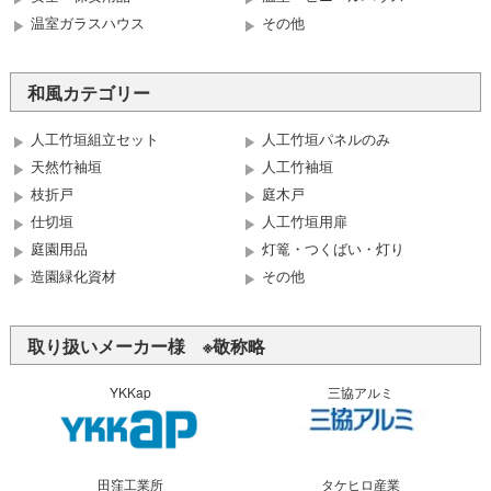
温室ガラスハウス
その他
和風カテゴリー
人工竹垣組立セット
人工竹垣パネルのみ
天然竹袖垣
人工竹袖垣
枝折戸
庭木戸
仕切垣
人工竹垣用扉
庭園用品
灯篭・つくばい・灯り
造園緑化資材
その他
取り扱いメーカー様 ※敬称略
YKKap
三協アルミ
田窪工業所
タケヒロ産業