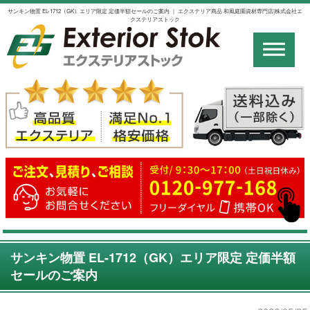
サンキン物置 EL-1712（GK）エリア限定 定価半額セールのご案内 ｜ エクステリア商品 和風庭園資材専門店|株式会社エ
クステリアストック
サンキン物置 EL-1712（GK）エリア限定 定価半額
セールのご案内