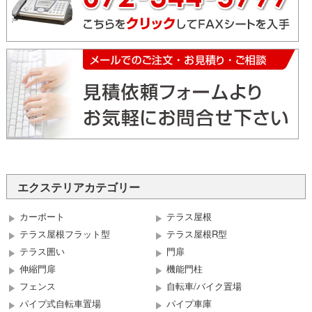
エクステリアカテゴリー
カーポート
テラス屋根
テラス屋根フラット型
テラス屋根R型
テラス囲い
門扉
伸縮門扉
機能門柱
フェンス
自転車/バイク置場
パイプ式自転車置場
パイプ車庫