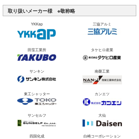
取り扱いメーカー様 ※敬称略
YKKap
三協アルミ
田窪工業所
タケヒロ産業
サンキン
南榮工業
東工シャッター
カンエツ
サンセルフ
大仙
四国化成
白崎コーポレーション