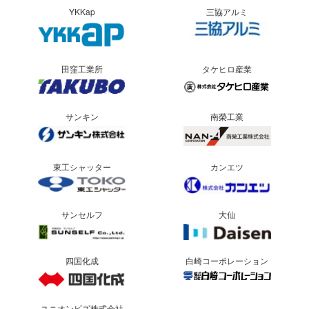
YKKap
三協アルミ
田窪工業所
タケヒロ産業
サンキン
南榮工業
東工シャッター
カンエツ
サンセルフ
大仙
四国化成
白崎コーポレーション
ユニオンビズ株式会社