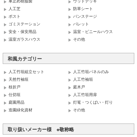
車止め樹脂製
ウッドデッキ
人工芝
防草シート
ポスト
バンステージ
ゴミステーション
パレット
安全・保安用品
温室・ビニールハウス
温室ガラスハウス
その他
和風カテゴリー
人工竹垣組立セット
人工竹垣パネルのみ
天然竹袖垣
人工竹袖垣
枝折戸
庭木戸
仕切垣
人工竹垣用扉
庭園用品
灯篭・つくばい・灯り
造園緑化資材
その他
取り扱いメーカー様 ※敬称略