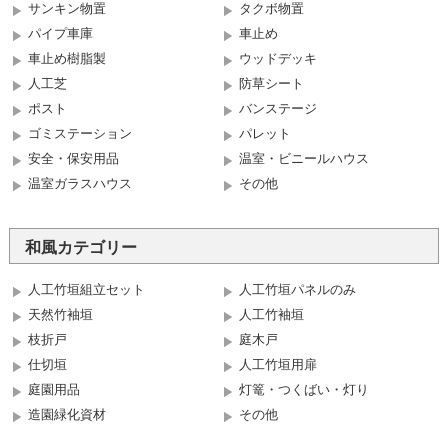
サンキン物置
タクボ物置
パイプ車庫
車止め
車止め樹脂製
ウッドデッキ
人工芝
防草シート
ポスト
バンステージ
ゴミステーション
パレット
安全・保安用品
温室・ビニールハウス
温室ガラスハウス
その他
和風カテゴリー
人工竹垣組立セット
人工竹垣パネルのみ
天然竹袖垣
人工竹袖垣
枝折戸
庭木戸
仕切垣
人工竹垣用扉
庭園用品
灯篭・つくばい・灯り
造園緑化資材
その他