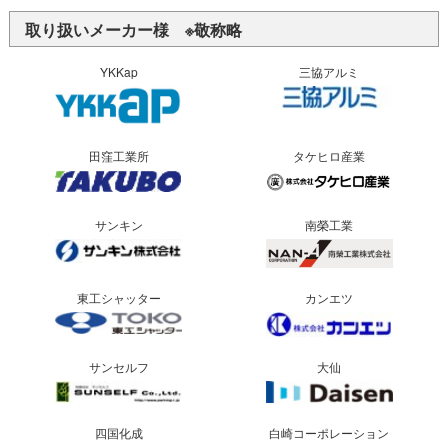
取り扱いメーカー様 ※敬称略
YKKap
三協アルミ
田窪工業所
タケヒロ産業
サンキン
南榮工業
東工シャッター
カンエツ
サンセルフ
大仙
四国化成
白崎コーポレーション