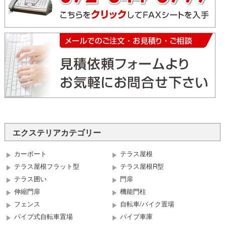
エクステリアカテゴリー
カーポート
テラス屋根
テラス屋根フラット型
テラス屋根R型
テラス囲い
門扉
伸縮門扉
機能門柱
フェンス
自転車/バイク置場
パイプ式自転車置場
パイプ車庫