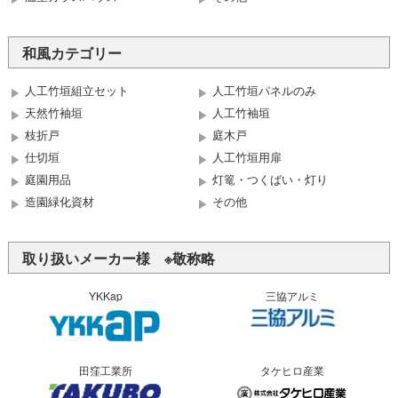
和風カテゴリー
人工竹垣組立セット
人工竹垣パネルのみ
天然竹袖垣
人工竹袖垣
枝折戸
庭木戸
仕切垣
人工竹垣用扉
庭園用品
灯篭・つくばい・灯り
造園緑化資材
その他
取り扱いメーカー様 ※敬称略
YKKap
三協アルミ
田窪工業所
タケヒロ産業