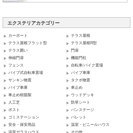
エクステリアカテゴリー
カーポート
テラス屋根
テラス屋根フラット型
テラス屋根R型
テラス囲い
門扉
伸縮門扉
機能門柱
フェンス
自転車/バイク置場
パイプ式自転車置場
パイプ車庫
サンキン物置
タクボ物置
パイプ車庫
車止め
車止め樹脂製
ウッドデッキ
人工芝
防草シート
ポスト
バンステージ
ゴミステーション
パレット
安全・保安用品
温室・ビニールハウス
温室ガラスハウス
その他