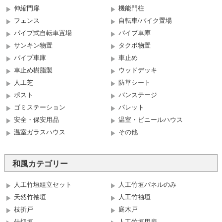
伸縮門扉
機能門柱
フェンス
自転車/バイク置場
パイプ式自転車置場
パイプ車庫
サンキン物置
タクボ物置
パイプ車庫
車止め
車止め樹脂製
ウッドデッキ
人工芝
防草シート
ポスト
バンステージ
ゴミステーション
パレット
安全・保安用品
温室・ビニールハウス
温室ガラスハウス
その他
和風カテゴリー
人工竹垣組立セット
人工竹垣パネルのみ
天然竹袖垣
人工竹袖垣
枝折戸
庭木戸
仕切垣
人工竹垣用扉