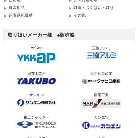
庭園用品
灯篭・つくばい・灯り
造園緑化資材
その他
取り扱いメーカー様 ※敬称略
YKKap
三協アルミ
田窪工業所
タケヒロ産業
サンキン
南榮工業
東工シャッター
カンエツ