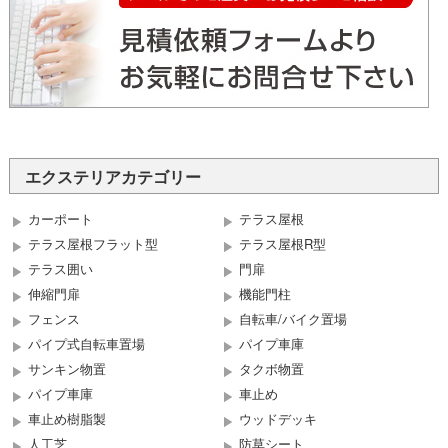
エクステリアカテゴリー
カーポート
テラス屋根
テラス屋根フラット型
テラス屋根R型
テラス囲い
門扉
伸縮門扉
機能門柱
フェンス
自転車/バイク置場
パイプ式自転車置場
パイプ車庫
サンキン物置
タクボ物置
パイプ車庫
車止め
車止め樹脂製
ウッドデッキ
人工芝
防草シート