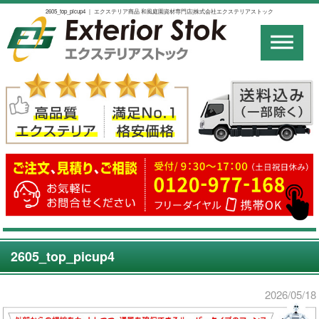
2605_top_picup4 ｜ エクステリア商品 和風庭園資材専門店|株式会社エクステリアストック
2605_top_picup4
2026/05/18