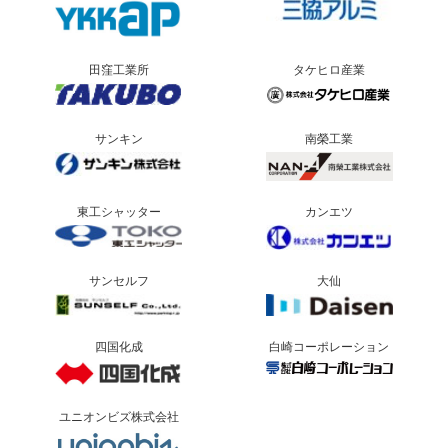
田窪工業所
タケヒロ産業
サンキン
南榮工業
東工シャッター
カンエツ
サンセルフ
大仙
四国化成
白崎コーポレーション
ユニオンビズ株式会社