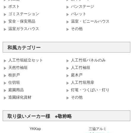
ポスト
バンステージ
ゴミステーション
パレット
安全・保安用品
温室・ビニールハウス
温室ガラスハウス
その他
和風カテゴリー
人工竹垣組立セット
人工竹垣パネルのみ
天然竹袖垣
人工竹袖垣
枝折戸
庭木戸
仕切垣
人工竹垣用扉
庭園用品
灯篭・つくばい・灯り
造園緑化資材
その他
取り扱いメーカー様 ※敬称略
YKKap
三協アルミ