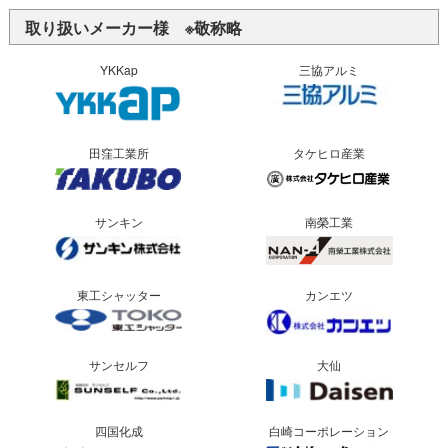
取り扱いメーカー様 ※敬称略
YKKap
三協アルミ
田窪工業所
タケヒロ産業
サンキン
南榮工業
東工シャッター
カンエツ
サンセルフ
大仙
四国化成
白崎コーポレーション