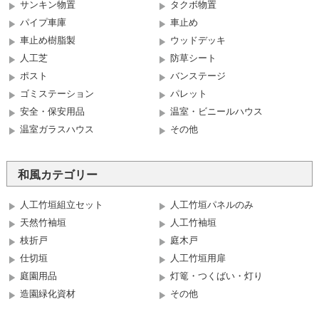
サンキン物置
タクボ物置
パイプ車庫
車止め
車止め樹脂製
ウッドデッキ
人工芝
防草シート
ポスト
バンステージ
ゴミステーション
パレット
安全・保安用品
温室・ビニールハウス
温室ガラスハウス
その他
和風カテゴリー
人工竹垣組立セット
人工竹垣パネルのみ
天然竹袖垣
人工竹袖垣
枝折戸
庭木戸
仕切垣
人工竹垣用扉
庭園用品
灯篭・つくばい・灯り
造園緑化資材
その他