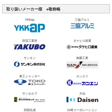
取り扱いメーカー様 ※敬称略
YKKap
三協アルミ
田窪工業所
タケヒロ産業
サンキン
南榮工業
東工シャッター
カンエツ
サンセルフ
大仙
四国化成
白崎コーポレーション