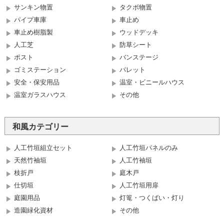
サンキン物置
タクボ物置
パイプ車庫
車止め
車止め樹脂製
ウッドデッキ
人工芝
防草シート
ポスト
バンステージ
ゴミステーション
パレット
安全・保安用品
温室・ビニールハウス
温室ガラスハウス
その他
和風カテゴリー
人工竹垣組立セット
人工竹垣パネルのみ
天然竹袖垣
人工竹袖垣
枝折戸
庭木戸
仕切垣
人工竹垣用扉
庭園用品
灯篭・つくばい・灯り
造園緑化資材
その他