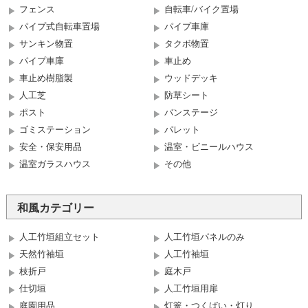
フェンス
自転車/バイク置場
パイプ式自転車置場
パイプ車庫
サンキン物置
タクボ物置
パイプ車庫
車止め
車止め樹脂製
ウッドデッキ
人工芝
防草シート
ポスト
バンステージ
ゴミステーション
パレット
安全・保安用品
温室・ビニールハウス
温室ガラスハウス
その他
和風カテゴリー
人工竹垣組立セット
人工竹垣パネルのみ
天然竹袖垣
人工竹袖垣
枝折戸
庭木戸
仕切垣
人工竹垣用扉
庭園用品
灯篭・つくばい・灯り