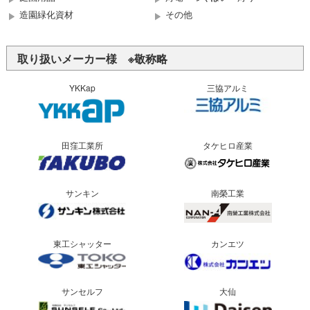
造園緑化資材
その他
取り扱いメーカー様 ※敬称略
YKKap
三協アルミ
田窪工業所
タケヒロ産業
サンキン
南榮工業
東工シャッター
カンエツ
サンセルフ
大仙