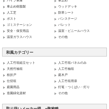
パイプ車庫
車止め
車止め樹脂製
ウッドデッキ
人工芝
防草シート
ポスト
バンステージ
ゴミステーション
パレット
安全・保安用品
温室・ビニールハウス
温室ガラスハウス
その他
和風カテゴリー
人工竹垣組立セット
人工竹垣パネルのみ
天然竹袖垣
人工竹袖垣
枝折戸
庭木戸
仕切垣
人工竹垣用扉
庭園用品
灯篭・つくばい・灯り
造園緑化資材
その他
取り扱いメーカー様 ※敬称略