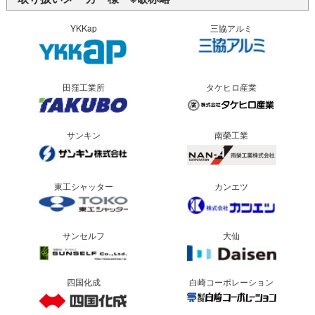
YKKap
三協アルミ
田窪工業所
タケヒロ産業
サンキン
南榮工業
東工シャッター
カンエツ
サンセルフ
大仙
四国化成
白崎コーポレーション