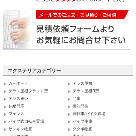
エクステリアカテゴリー
カーポート
テラス屋根
テラス屋根フラット型
テラス屋根R型
テラス囲い
門扉
伸縮門扉
機能門柱
フェンス
自転車/バイク置場
パイプ式自転車置場
パイプ車庫
サンキン物置
タクボ物置