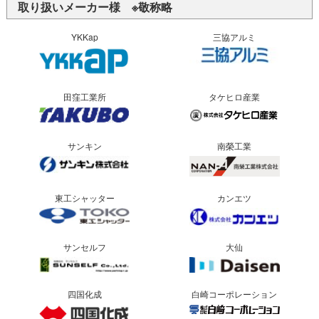
取り扱いメーカー様 ※敬称略
YKKap
三協アルミ
田窪工業所
タケヒロ産業
サンキン
南榮工業
東工シャッター
カンエツ
サンセルフ
大仙
四国化成
白崎コーポレーション