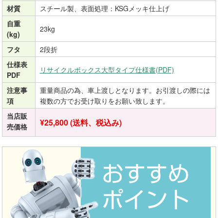
材質
スチール製、表面処理：KSGメッキ仕上げ
自重
23kg
(kg)
フタ
2段折
仕様表
リサイクルボックス大型タイプ仕様書(PDF)
PDF
注意事
重量商品の為、車上渡しとなります。お引渡しの際には
項
複数の方でお受け取りをお願い致します。
当店販
¥25,800 (送料、税込み)
売価格