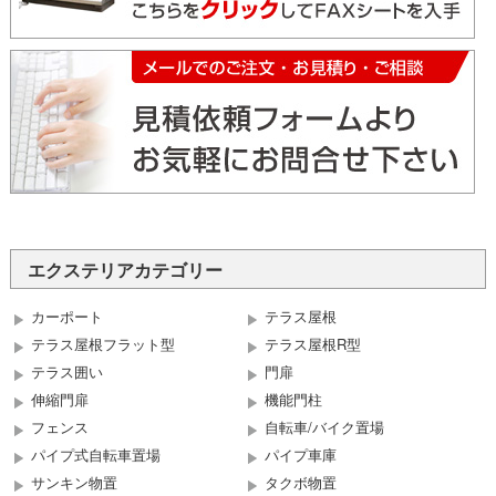
エクステリアカテゴリー
カーポート
テラス屋根
テラス屋根フラット型
テラス屋根R型
テラス囲い
門扉
伸縮門扉
機能門柱
フェンス
自転車/バイク置場
パイプ式自転車置場
パイプ車庫
サンキン物置
タクボ物置