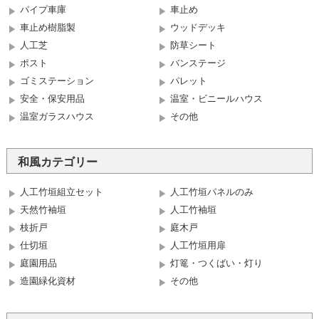
パイプ車庫
車止め
車止め樹脂製
ウッドデッキ
人工芝
防草シート
ポスト
バンステージ
ゴミステーション
パレット
安全・保安用品
温室・ビニールハウス
温室ガラスハウス
その他
和風カテゴリー
人工竹垣組立セット
人工竹垣パネルのみ
天然竹袖垣
人工竹袖垣
枝折戸
庭木戸
仕切垣
人工竹垣用扉
庭園用品
灯篭・つくばい・灯り
造園緑化資材
その他