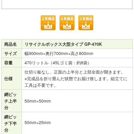
商品名
リサイクルボックス大型タイプ GP-470K
サイズ
幅900mm×奥行700mm×高さ800mm
容量
470リットル（45Lゴミ袋：約8袋）
仕切り板なし、正面の上半分と上部全面が開きます。
仕様
※完成品を折り畳んだ状態でお届け致します。組立てに
工具は不要です。
網ピッ
チ上半
50mm×50mm
分
網ピッ
50mm×25mm
チ下半
分