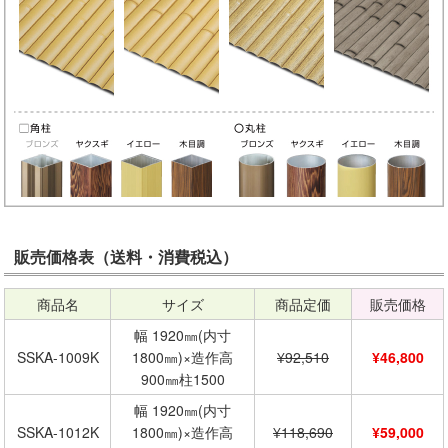
販売価格表（送料・消費税込）
商品名
サイズ
商品定価
販売価格
幅 1920㎜(内寸
SSKA-1009K
1800㎜)×造作高
¥92,510
¥46,800
900㎜柱1500
幅 1920㎜(内寸
SSKA-1012K
1800㎜)×造作高
¥118,690
¥59,000