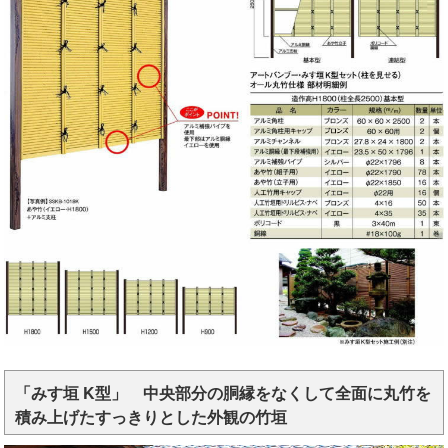
「みす垣 K型」 中央部分の胴縁をなくして全面に丸竹を
積み上げたすっきりとした外観の竹垣