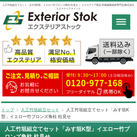
人工竹垣組立てセット「みす垣K型」イエロー竹ブロンズ角柱 柱見せ ｜ エクステリア商品 和風庭園資材専門店|株式会社
エクステリアストック
トップ
>
人工竹垣組立セット
>
人工竹垣組立てセット「みす垣K
型」イエロー竹ブロンズ角柱 柱見せ
人工竹垣組立てセット「みす垣K型」イエロー竹ブ
ロンズ角柱 柱見せ