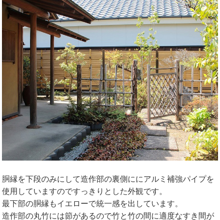
胴縁を下段のみにして造作部の裏側ににアルミ補強パイプを
使用していますのですっきりとした外観です。
最下部の胴縁もイエローで統一感を出しています。
造作部の丸竹には節があるので竹と竹の間に適度なすき間が