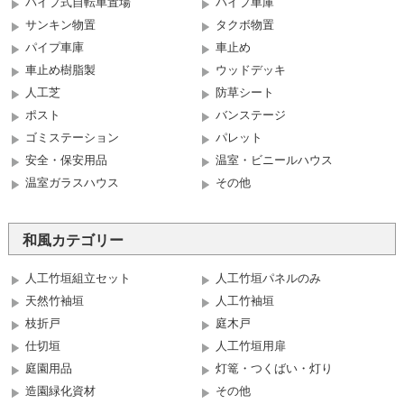
パイプ式自転車置場
パイプ車庫
サンキン物置
タクボ物置
パイプ車庫
車止め
車止め樹脂製
ウッドデッキ
人工芝
防草シート
ポスト
バンステージ
ゴミステーション
パレット
安全・保安用品
温室・ビニールハウス
温室ガラスハウス
その他
和風カテゴリー
人工竹垣組立セット
人工竹垣パネルのみ
天然竹袖垣
人工竹袖垣
枝折戸
庭木戸
仕切垣
人工竹垣用扉
庭園用品
灯篭・つくばい・灯り
造園緑化資材
その他