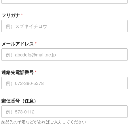
ご
フリガナ
*
住
所
（
任
意
）
メールアドレス
*
*
*
連絡先電話番号
*
郵便番号（任意）
納品先の予定などがあればご入力してください