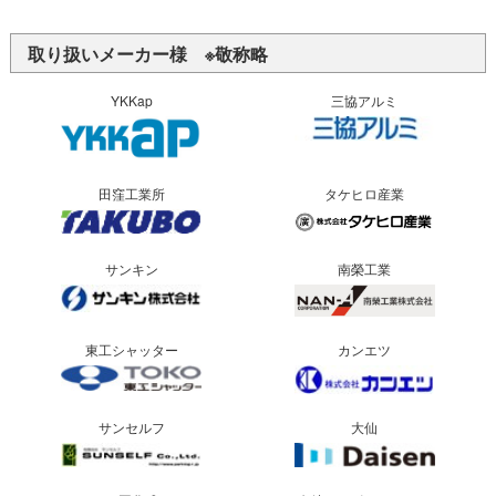
取り扱いメーカー様 ※敬称略
YKKap
三協アルミ
田窪工業所
タケヒロ産業
サンキン
南榮工業
東工シャッター
カンエツ
サンセルフ
大仙