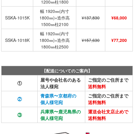
1200㎜柱1800
幅 1920㎜(内寸
SSKA-1015K
1800㎜)×造作高
¥137,830
¥68,000
1500㎜柱2100
幅 1920㎜(内寸
SSKA-1018K
1800㎜)×造作高
¥157,630
¥77,200
1800㎜柱2500
【配送についてのご案内】
屋号や会社名のある
ご指定のご住所まで
①
法人様宛
送料無料
青森県〜京都府の
ご指定のご住所まで
②
個人様宅宛
送料無料
兵庫県〜鹿児島県の
運送会社支店止めで
③
個人様宅宛
送料無料