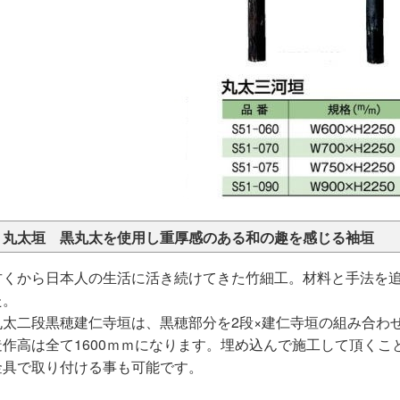
丸太垣 黒丸太を使用し重厚感のある和の趣を感じる袖垣
古くから日本人の生活に活き続けてきた竹細工。材料と手法を
た。
丸太二段黒穂建仁寺垣は、黒穂部分を2段×建仁寺垣の組み合わ
造作高は全て1600ｍｍになります。埋め込んで施工して頂く
金具で取り付ける事も可能です。