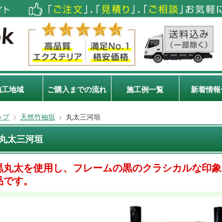
施工地域
ご購入までの流れ
施工例一覧
新着情報
ップ
>
天然竹袖垣
>
丸太三河垣
丸太三河垣
黒丸太を使用し、フレームの黒のクラシカルな印象
品です。