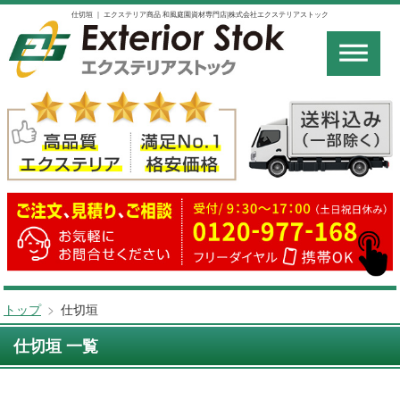
仕切垣 ｜ エクステリア商品 和風庭園資材専門店|株式会社エクステリアストック
トップ
>
仕切垣
仕切垣 一覧