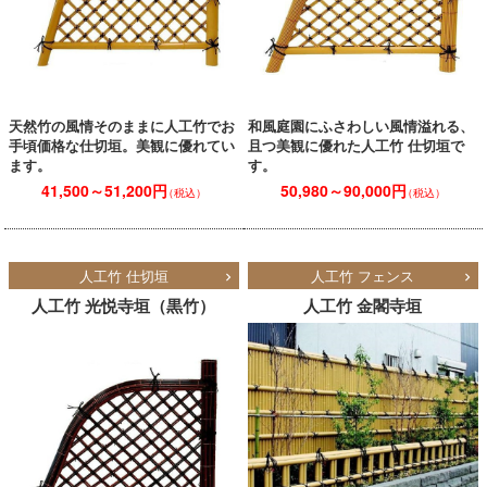
天然竹の風情そのままに人工竹でお
和風庭園にふさわしい風情溢れる、
手頃価格な仕切垣。美観に優れてい
且つ美観に優れた人工竹 仕切垣で
ます。
す。
41,500～51,200円
50,980～90,000円
（税込）
（税込）
人工竹 仕切垣
人工竹 フェンス
人工竹 光悦寺垣（黒竹）
人工竹 金閣寺垣