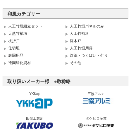
和風カテゴリー
人工竹垣組立セット
人工竹垣パネルのみ
天然竹袖垣
人工竹袖垣
枝折戸
庭木戸
仕切垣
人工竹垣用扉
庭園用品
灯篭・つくばい・灯り
造園緑化資材
その他
取り扱いメーカー様 ※敬称略
YKKap
三協アルミ
田窪工業所
タケヒロ産業