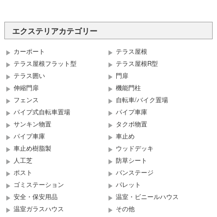
エクステリアカテゴリー
カーポート
テラス屋根
テラス屋根フラット型
テラス屋根R型
テラス囲い
門扉
伸縮門扉
機能門柱
フェンス
自転車/バイク置場
パイプ式自転車置場
パイプ車庫
サンキン物置
タクボ物置
パイプ車庫
車止め
車止め樹脂製
ウッドデッキ
人工芝
防草シート
ポスト
バンステージ
ゴミステーション
パレット
安全・保安用品
温室・ビニールハウス
温室ガラスハウス
その他