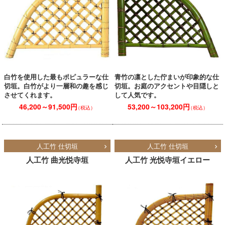
白竹を使用した最もポピュラーな仕
青竹の凛とした佇まいが印象的な仕
切垣。白竹がより一層和の趣を感じ
切垣。お庭のアクセントや目隠しと
させてくれます。
して人気です。
46,200～91,500円
53,200～103,200円
（税込）
（税込）
人工竹 仕切垣
人工竹 仕切垣
人工竹 曲光悦寺垣
人工竹 光悦寺垣イエロー